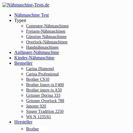
Skip
to
Menu
Nähmaschine Test
main
Typen
content
Computer-Nähmaschinen
Freiarm-Nähmaschinen
Günstige Nähmaschinen
Overlock-Nähmaschinen
Handnähmaschinen
Anfänger-Nähmaschine
Kinder-Nähmaschine
Bestseller
Carina Diamond
Carina Professional
Brother CS10
Brother Innov-is F400
Brother innov-is A50
Gritzner Dorina 333
Gritzner Overlock 788
Janome 920
Singer Tradition 2250
W6 N 1235/61
Hersteller
Brother