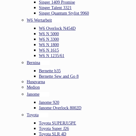
Singer 1409 Promise
Singer Talent 3321
Singer Quantum Stylist 9960
W6 Wertarbeit
W6 Overlock N454D
W6 N 5000
W6 N 3300
W6 N 1800
W6 N 1615
W6 N 1235/61
Bernina
Bernette b35
Bernette Sew and Go 8
Husqvarna
Medion
Janome
Janome 920
Janome Overlock 8002D
Toyota
Toyota SUPERJ15PE
Toyota Super J26
Toyota SLR 4D