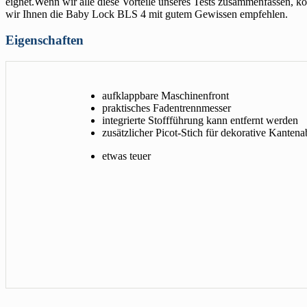
eignet.Wenn wir alle diese Vorteile unseres Tests zusammenfassen, 
wir Ihnen die Baby Lock BLS 4 mit gutem Gewissen empfehlen.
Eigenschaften
aufklappbare Maschinenfront
praktisches Fadentrennmesser
integrierte Stoffführung kann entfernt werden
zusätzlicher Picot-Stich für dekorative Kantena
etwas teuer