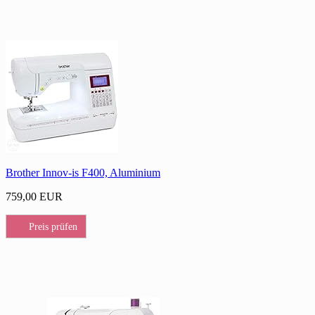
Brother Innov-is F400, Aluminium
759,00 EUR
Preis prüfen