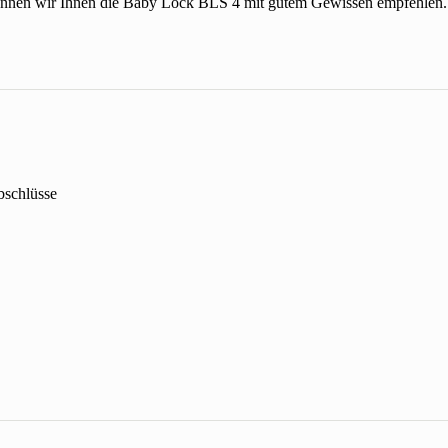
können wir Ihnen die Baby Lock BLS 4 mit gutem Gewissen empfehlen. 
bschlüsse