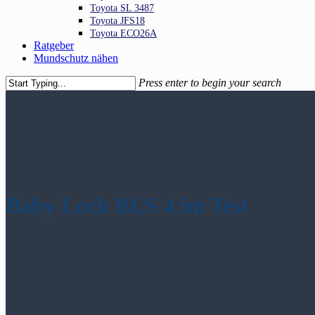
Toyota SL 3487
Toyota JFS18
Toyota ECO26A
Ratgeber
Mundschutz nähen
Press enter to begin your search
Close
Search
Baby Lock BLS 4 im Test