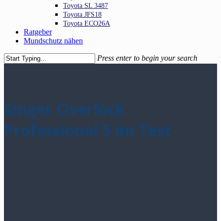
Toyota SL 3487
Toyota JFS18
Toyota ECO26A
Ratgeber
Mundschutz nähen
Press enter to begin your search
Close
Search
Singer Overlock
Professional 5 im Test