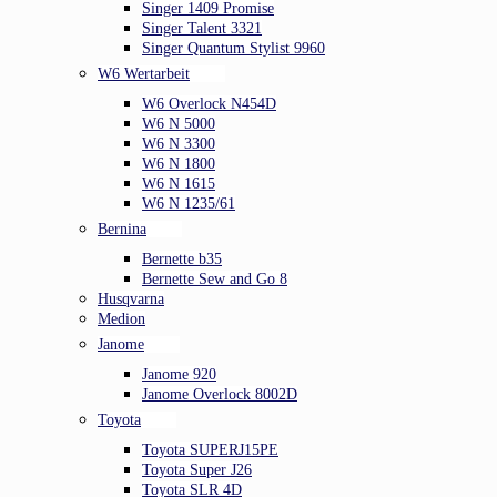
Singer 1409 Promise
Singer Talent 3321
Singer Quantum Stylist 9960
W6 Wertarbeit
W6 Overlock N454D
W6 N 5000
W6 N 3300
W6 N 1800
W6 N 1615
W6 N 1235/61
Bernina
Bernette b35
Bernette Sew and Go 8
Husqvarna
Medion
Janome
Janome 920
Janome Overlock 8002D
Toyota
Toyota SUPERJ15PE
Toyota Super J26
Toyota SLR 4D