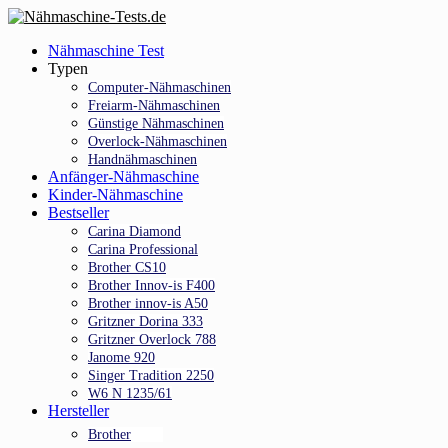
Skip
to
Menu
Nähmaschine Test
main
Typen
content
Computer-Nähmaschinen
Freiarm-Nähmaschinen
Günstige Nähmaschinen
Overlock-Nähmaschinen
Handnähmaschinen
Anfänger-Nähmaschine
Kinder-Nähmaschine
Bestseller
Carina Diamond
Carina Professional
Brother CS10
Brother Innov-is F400
Brother innov-is A50
Gritzner Dorina 333
Gritzner Overlock 788
Janome 920
Singer Tradition 2250
W6 N 1235/61
Hersteller
Brother