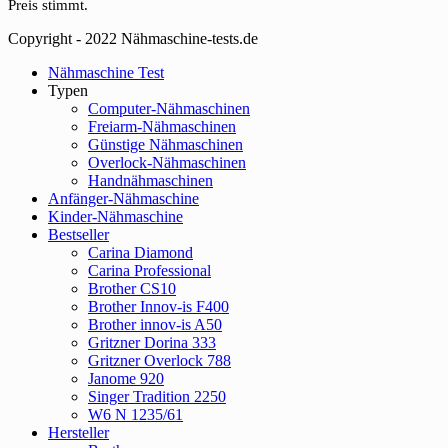
Preis stimmt.
Copyright - 2022 Nähmaschine-tests.de
Close
Nähmaschine Test
Menu
Typen
Computer-Nähmaschinen
Freiarm-Nähmaschinen
Günstige Nähmaschinen
Overlock-Nähmaschinen
Handnähmaschinen
Anfänger-Nähmaschine
Kinder-Nähmaschine
Bestseller
Carina Diamond
Carina Professional
Brother CS10
Brother Innov-is F400
Brother innov-is A50
Gritzner Dorina 333
Gritzner Overlock 788
Janome 920
Singer Tradition 2250
W6 N 1235/61
Hersteller