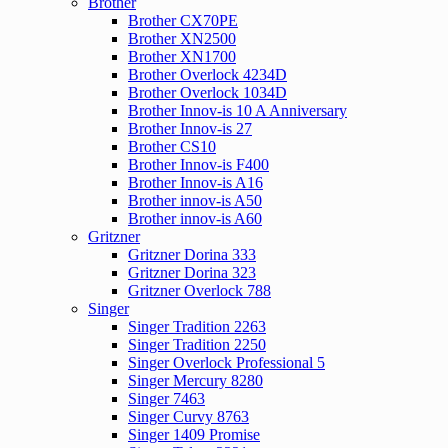
Brother
Brother CX70PE
Brother XN2500
Brother XN1700
Brother Overlock 4234D
Brother Overlock 1034D
Brother Innov-is 10 A Anniversary
Brother Innov-is 27
Brother CS10
Brother Innov-is F400
Brother Innov-is A16
Brother innov-is A50
Brother innov-is A60
Gritzner
Gritzner Dorina 333
Gritzner Dorina 323
Gritzner Overlock 788
Singer
Singer Tradition 2263
Singer Tradition 2250
Singer Overlock Professional 5
Singer Mercury 8280
Singer 7463
Singer Curvy 8763
Singer 1409 Promise