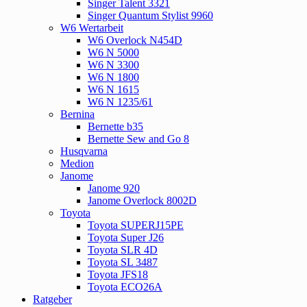
Singer Talent 3321
Singer Quantum Stylist 9960
W6 Wertarbeit
W6 Overlock N454D
W6 N 5000
W6 N 3300
W6 N 1800
W6 N 1615
W6 N 1235/61
Bernina
Bernette b35
Bernette Sew and Go 8
Husqvarna
Medion
Janome
Janome 920
Janome Overlock 8002D
Toyota
Toyota SUPERJ15PE
Toyota Super J26
Toyota SLR 4D
Toyota SL 3487
Toyota JFS18
Toyota ECO26A
Ratgeber