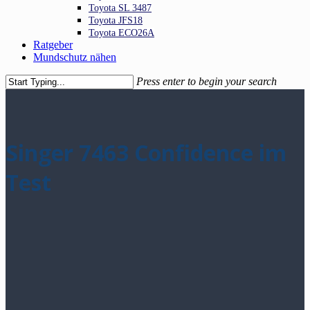
Toyota SL 3487
Toyota JFS18
Toyota ECO26A
Ratgeber
Mundschutz nähen
Press enter to begin your search
Close
Search
Singer 7463 Confidence im
Test