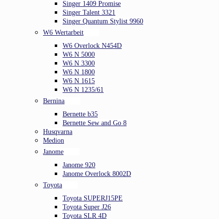
Singer 1409 Promise
Singer Talent 3321
Singer Quantum Stylist 9960
W6 Wertarbeit
W6 Overlock N454D
W6 N 5000
W6 N 3300
W6 N 1800
W6 N 1615
W6 N 1235/61
Bernina
Bernette b35
Bernette Sew and Go 8
Husqvarna
Medion
Janome
Janome 920
Janome Overlock 8002D
Toyota
Toyota SUPERJ15PE
Toyota Super J26
Toyota SLR 4D