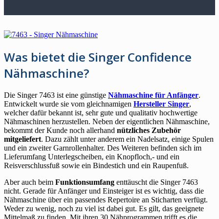
Was bietet die Singer Confidence
Nähmaschine?
Die Singer 7463 ist eine günstige
Nähmaschine für Anfänger
.
Entwickelt wurde sie vom gleichnamigen
Hersteller Singer
,
welcher dafür bekannt ist, sehr gute und qualitativ hochwertige
Nähmaschinen herzustellen. Neben der eigentlichen Nähmaschine,
bekommt der Kunde noch allerhand
nützliches Zubehör
mitgeliefert
. Dazu zählt unter anderem ein Nadelsatz, einige Spulen
und ein zweiter Garnrollenhalter. Des Weiteren befinden sich im
Lieferumfang Unterlegscheiben, ein Knopfloch,- und ein
Reisverschlussfuß sowie ein Bindestich und ein Raupenfuß.
Aber auch beim
Funktionsumfang
enttäuscht die Singer 7463
nicht. Gerade für Anfänger und Einsteiger ist es wichtig, dass die
Nähmaschine über ein passendes Repertoire an Sticharten verfügt.
Weder zu wenig, noch zu viel ist dabei gut. Es gilt, das geeignete
Mittelmaß zu finden. Mit ihren 30 Nähprogrammen trifft es die