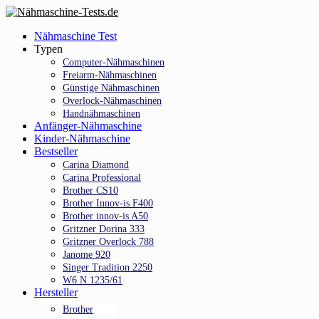
Skip
to
Menu
Nähmaschine Test
main
Typen
content
Computer-Nähmaschinen
Freiarm-Nähmaschinen
Günstige Nähmaschinen
Overlock-Nähmaschinen
Handnähmaschinen
Anfänger-Nähmaschine
Kinder-Nähmaschine
Bestseller
Carina Diamond
Carina Professional
Brother CS10
Brother Innov-is F400
Brother innov-is A50
Gritzner Dorina 333
Gritzner Overlock 788
Janome 920
Singer Tradition 2250
W6 N 1235/61
Hersteller
Brother