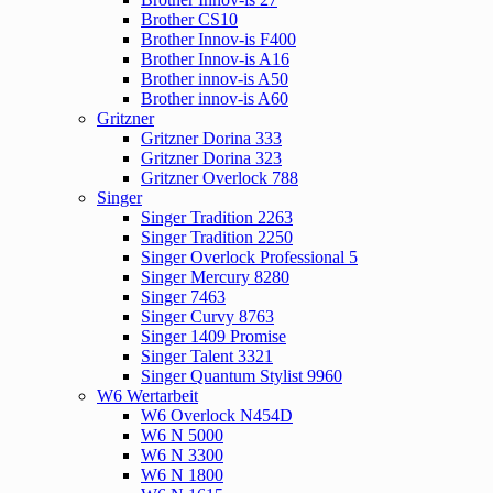
Brother CS10
Brother Innov-is F400
Brother Innov-is A16
Brother innov-is A50
Brother innov-is A60
Gritzner
Gritzner Dorina 333
Gritzner Dorina 323
Gritzner Overlock 788
Singer
Singer Tradition 2263
Singer Tradition 2250
Singer Overlock Professional 5
Singer Mercury 8280
Singer 7463
Singer Curvy 8763
Singer 1409 Promise
Singer Talent 3321
Singer Quantum Stylist 9960
W6 Wertarbeit
W6 Overlock N454D
W6 N 5000
W6 N 3300
W6 N 1800