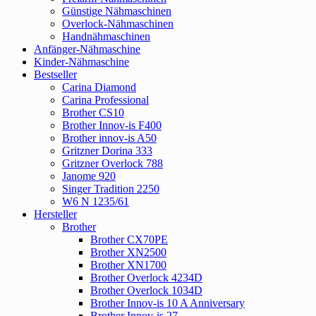
Günstige Nähmaschinen
Overlock-Nähmaschinen
Handnähmaschinen
Anfänger-Nähmaschine
Kinder-Nähmaschine
Bestseller
Carina Diamond
Carina Professional
Brother CS10
Brother Innov-is F400
Brother innov-is A50
Gritzner Dorina 333
Gritzner Overlock 788
Janome 920
Singer Tradition 2250
W6 N 1235/61
Hersteller
Brother
Brother CX70PE
Brother XN2500
Brother XN1700
Brother Overlock 4234D
Brother Overlock 1034D
Brother Innov-is 10 A Anniversary
Brother Innov-is 27