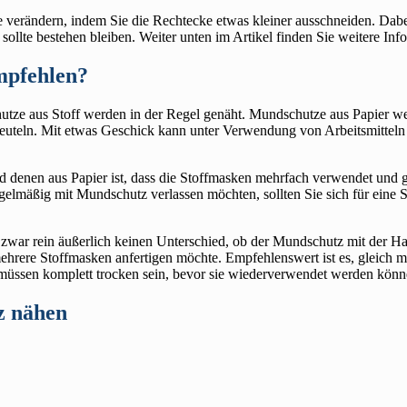
 verändern, indem Sie die Rechtecke etwas kleiner ausschneiden. Dabei
 sollte bestehen bleiben. Weiter unten im Artikel finden Sie weitere I
mpfehlen?
utze aus Stoff werden in der Regel genäht. Mundschutze aus Papier we
euteln. Mit etwas Geschick kann unter Verwendung von Arbeitsmitteln u
d denen aus Papier ist, dass die Stoffmasken mehrfach verwendet un
lmäßig mit Mundschutz verlassen möchten, sollten Sie sich für eine S
zwar rein äußerlich keinen Unterschied, ob der Mundschutz mit der H
hrere Stoffmasken anfertigen möchte. Empfehlenswert ist es, gleich m
üssen komplett trocken sein, bevor sie wiederverwendet werden könn
z nähen