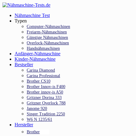
Skip
to
Menu
Nähmaschine Test
main
Typen
content
Computer-Nähmaschinen
Freiarm-Nähmaschinen
Günstige Nähmaschinen
Overlock-Nähmaschinen
Handnähmaschinen
Anfänger-Nähmaschine
Kinder-Nähmaschine
Bestseller
Carina Diamond
Carina Professional
Brother CS10
Brother Innov-is F400
Brother innov-is A50
Gritzner Dorina 333
Gritzner Overlock 788
Janome 920
Singer Tradition 2250
W6 N 1235/61
Hersteller
Brother