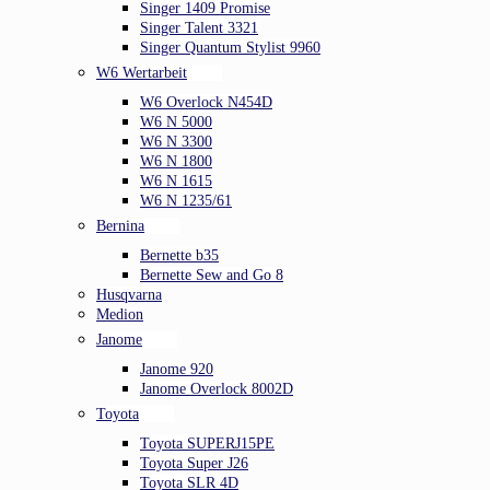
Singer 1409 Promise
Singer Talent 3321
Singer Quantum Stylist 9960
W6 Wertarbeit
W6 Overlock N454D
W6 N 5000
W6 N 3300
W6 N 1800
W6 N 1615
W6 N 1235/61
Bernina
Bernette b35
Bernette Sew and Go 8
Husqvarna
Medion
Janome
Janome 920
Janome Overlock 8002D
Toyota
Toyota SUPERJ15PE
Toyota Super J26
Toyota SLR 4D