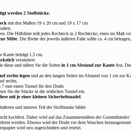
igt werden 2 Stoffstücke.
teck
mit den Maßen 19 x 20 cm und 19 x 17 cm
halten.
ren. Die Hilfslinie teilt jedes Rechteck in 2 Rechtecke, eines im Maß 
 zur Mitte
. Die Breite der jeweils äußeren Falte sollte ca. 4 cm betragen
r Kante beträgt 1,5 cm.
ckstich
versäubert.
e diese und nähen Sie die Seiten
in 1 cm Abstand zur Kante
fest. Di
auf rechts legen
und an den langen Seiten im Abstand von 1 cm zur Ka
f rechts.
 7 mm einen Tunnel für den Draht.
n Sie die Stücke in die seitlichen Tunnel ein.
diese mit je einer kleinen Sicherheitsnadel
.
äußeren und inneren Teil der Stoffmaske bildet
cht kochfest. Daher wird auf das Zusammennähen der Gummibänder verz
ntfernt werden. Ebenso wird der Draht vor dem Waschen herausgenom
npapier wird neu zugeschnitten und ersetzt.