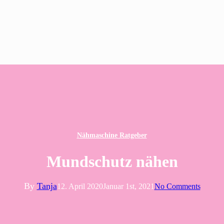
Nähmaschine Ratgeber
Mundschutz nähen
By
Tanja
12. April 2020
Januar 1st, 2021
No Comments