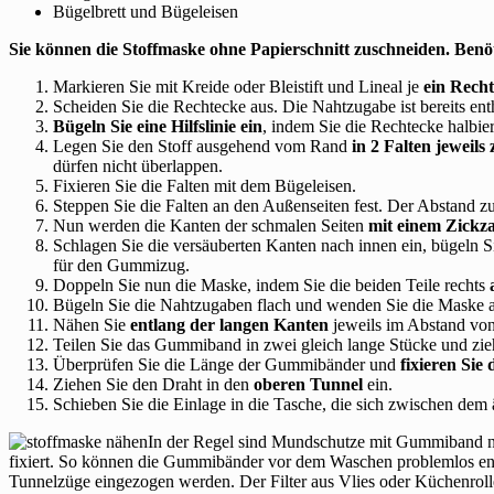
Bügelbrett und Bügeleisen
Sie können die Stoffmaske ohne Papierschnitt zuschneiden. Benöt
Markieren Sie mit Kreide oder Bleistift und Lineal je
ein Rech
Scheiden Sie die Rechtecke aus. Die Nahtzugabe ist bereits ent
Bügeln Sie eine Hilfslinie ein
, indem Sie die Rechtecke halbie
Legen Sie den Stoff ausgehend vom Rand
in 2 Falten jeweils
dürfen nicht überlappen.
Fixieren Sie die Falten mit dem Bügeleisen.
Steppen Sie die Falten an den Außenseiten fest. Der Abstand zu
Nun werden die Kanten der schmalen Seiten
mit einem Zickza
Schlagen Sie die versäuberten Kanten nach innen ein, bügeln Si
für den Gummizug.
Doppeln Sie nun die Maske, indem Sie die beiden Teile rechts
Bügeln Sie die Nahtzugaben flach und wenden Sie die Maske au
Nähen Sie
entlang der langen Kanten
jeweils im Abstand von
Teilen Sie das Gummiband in zwei gleich lange Stücke und ziehe
Überprüfen Sie die Länge der Gummibänder und
fixieren Sie 
Ziehen Sie den Draht in den
oberen Tunnel
ein.
Schieben Sie die Einlage in die Tasche, die sich zwischen dem 
In der Regel sind Mundschutze mit Gummiband ni
fixiert. So können die Gummibänder vor dem Waschen problemlos e
Tunnelzüge eingezogen werden. Der Filter aus Vlies oder Küchenrolle