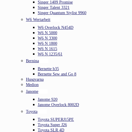
Singer 1409 Promise
Singer Talent 3321
Singer Quantum Stylist 9960
W6 Wertarbeit
W6 Overlock N454D
W6 N 5000
W6 N 3300
W6 N 1800
W6 N 1615
W6 N 1235/61
Bernina
Bernette b35
Bernette Sew and Go 8
Husqvarna
Medion
Janome
Janome 920
Janome Overlock 8002D
Toyota
Toyota SUPERJ15PE
Toyota Super J26
Toyota SLR 4D