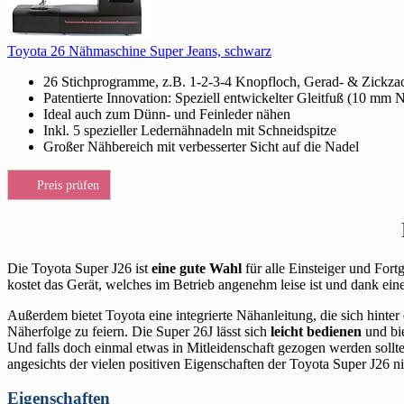
Toyota 26 Nähmaschine Super Jeans, schwarz
26 Stichprogramme, z.B. 1-2-3-4 Knopfloch, Gerad- & Zickzack
Patentierte Innovation: Speziell entwickelter Gleitfuß (10 m
Ideal auch zum Dünn- und Feinleder nähen
Inkl. 5 spezieller Ledernähnadeln mit Schneidspitze
Großer Nähbereich mit verbesserter Sicht auf die Nadel
Preis prüfen
Die Toyota Super J26 ist
eine gute Wahl
für alle Einsteiger und For
kostet das Gerät, welches im Betrieb angenehm leise ist und dank ein
Außerdem bietet Toyota eine integrierte Nähanleitung, die sich hinter
Näherfolge zu feiern. Die Super 26J lässt sich
leicht bedienen
und bie
Und falls doch einmal etwas in Mitleidenschaft gezogen werden sollt
angesichts der vielen positiven Eigenschaften der Toyota Super J26 ni
Eigenschaften