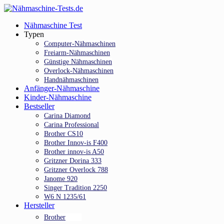
Skip
to
Menu
Nähmaschine Test
main
Typen
content
Computer-Nähmaschinen
Freiarm-Nähmaschinen
Günstige Nähmaschinen
Overlock-Nähmaschinen
Handnähmaschinen
Anfänger-Nähmaschine
Kinder-Nähmaschine
Bestseller
Carina Diamond
Carina Professional
Brother CS10
Brother Innov-is F400
Brother innov-is A50
Gritzner Dorina 333
Gritzner Overlock 788
Janome 920
Singer Tradition 2250
W6 N 1235/61
Hersteller
Brother