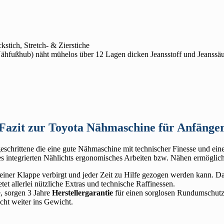
stich, Stretch- & Zierstiche
m Nähfußhub) näht mühelos über 12 Lagen dicken Jeansstoff und Jeanss
Fazit zur Toyota Nähmaschine für Anfänge
tgeschrittene die eine gute Nähmaschine mit technischer Finesse und 
es integrierten Nählichts ergonomisches Arbeiten bzw. Nähen ermöglich
 einer Klappe verbirgt und jeder Zeit zu Hilfe gezogen werden kann. Da
tet allerlei nützliche Extras und technische Raffinessen.
e, sorgen 3 Jahre
Herstellergarantie
für einen sorglosen Rundumschutz. 
cht weiter ins Gewicht.