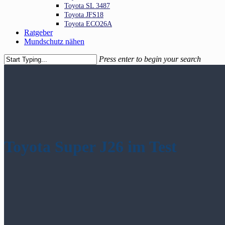
Toyota SL 3487
Toyota JFS18
Toyota ECO26A
Ratgeber
Mundschutz nähen
Press enter to begin your search
Close
Search
Toyota Super J26 im Test