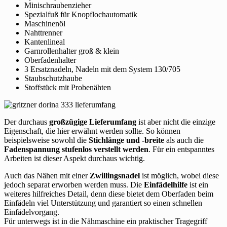
Minischraubenzieher
Spezialfuß für Knopflochautomatik
Maschinenöl
Nahttrenner
Kantenlineal
Garnrollenhalter groß & klein
Oberfadenhalter
3 Ersatznadeln, Nadeln mit dem System 130/705
Staubschutzhaube
Stoffstück mit Probenähten
Der durchaus
großzügige Lieferumfang
ist aber nicht die einzige
Eigenschaft, die hier erwähnt werden sollte. So können
beispielsweise sowohl die
Stichlänge und -breite
als auch die
Fadenspannung stufenlos verstellt werden
. Für ein entspanntes
Arbeiten ist dieser Aspekt durchaus wichtig.
Auch das Nähen mit einer
Zwillingsnadel
ist möglich, wobei diese
jedoch separat erworben werden muss. Die
Einfädelhilfe
ist ein
weiteres hilfreiches Detail, denn diese bietet dem Oberfaden beim
Einfädeln viel Unterstützung und garantiert so einen schnellen
Einfädelvorgang.
Für unterwegs ist in die Nähmaschine ein praktischer Tragegriff