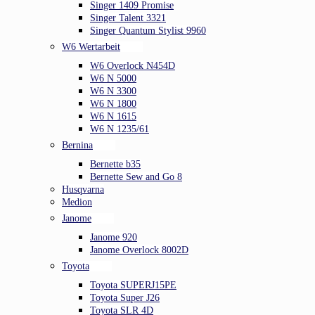
Singer 1409 Promise
Singer Talent 3321
Singer Quantum Stylist 9960
W6 Wertarbeit
W6 Overlock N454D
W6 N 5000
W6 N 3300
W6 N 1800
W6 N 1615
W6 N 1235/61
Bernina
Bernette b35
Bernette Sew and Go 8
Husqvarna
Medion
Janome
Janome 920
Janome Overlock 8002D
Toyota
Toyota SUPERJ15PE
Toyota Super J26
Toyota SLR 4D