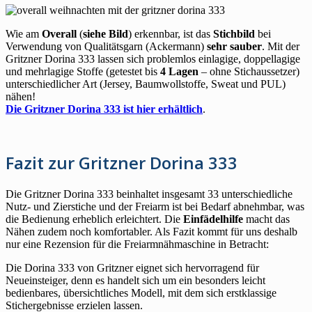
Wie am
Overall
(
siehe Bild
) erkennbar, ist das
Stichbild
bei
Verwendung von Qualitätsgarn (Ackermann)
sehr sauber
. Mit der
Gritzner Dorina 333 lassen sich problemlos einlagige, doppellagige
und mehrlagige Stoffe (getestet bis
4 Lagen
– ohne Stichaussetzer)
unterschiedlicher Art (Jersey, Baumwollstoffe, Sweat und PUL)
nähen!
Die Gritzner Dorina 333 ist hier erhältlich
.
Fazit zur Gritzner Dorina 333
Die Gritzner Dorina 333 beinhaltet insgesamt 33 unterschiedliche
Nutz- und Zierstiche und der Freiarm ist bei Bedarf abnehmbar, was
die Bedienung erheblich erleichtert. Die
Einfädelhilfe
macht das
Nähen zudem noch komfortabler. Als Fazit kommt für uns deshalb
nur eine Rezension für die Freiarmnähmaschine in Betracht:
Die Dorina 333 von Gritzner eignet sich hervorragend für
Neueinsteiger, denn es handelt sich um ein besonders leicht
bedienbares, übersichtliches Modell, mit dem sich erstklassige
Stichergebnisse erzielen lassen.