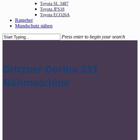
Toyota SL 3487
Toyota JFS18
Toyota ECO26A
Ratgeber
Mundschutz nähen
Press enter to begin your search
Close
Search
Gritzner Dorina 333
Nähmaschine