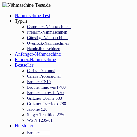
Skip
to
Menu
Nähmaschine Test
main
Typen
content
Computer-Nähmaschinen
Freiarm-Nähmaschinen
Günstige Nähmaschinen
Overlock-Nähmaschinen
Handnähmaschinen
Anfänger-Nähmaschine
Kinder-Nähmaschine
Bestseller
Carina Diamond
Carina Professional
Brother CS10
Brother Innov-is F400
Brother innov-is A50
Gritzner Dorina 333
Gritzner Overlock 788
Janome 920
Singer Tradition 2250
W6 N 1235/61
Hersteller
Brother