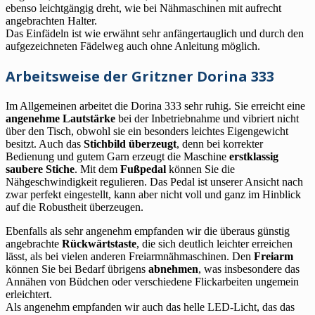
ebenso leichtgängig dreht, wie bei Nähmaschinen mit aufrecht
angebrachten Halter.
Das Einfädeln ist wie erwähnt sehr anfängertauglich und durch den
aufgezeichneten Fädelweg auch ohne Anleitung möglich.
Arbeitsweise der Gritzner Dorina 333
Im Allgemeinen arbeitet die Dorina 333 sehr ruhig. Sie erreicht eine
angenehme Lautstärke
bei der Inbetriebnahme und vibriert nicht
über den Tisch, obwohl sie ein besonders leichtes Eigengewicht
besitzt. Auch das
Stichbild überzeugt
, denn bei korrekter
Bedienung und gutem Garn erzeugt die Maschine
erstklassig
saubere Stiche
. Mit dem
Fußpedal
können Sie die
Nähgeschwindigkeit regulieren. Das Pedal ist unserer Ansicht nach
zwar perfekt eingestellt, kann aber nicht voll und ganz im Hinblick
auf die Robustheit überzeugen.
Ebenfalls als sehr angenehm empfanden wir die überaus günstig
angebrachte
Rückwärtstaste
, die sich deutlich leichter erreichen
lässt, als bei vielen anderen Freiarmnähmaschinen. Den
Freiarm
können Sie bei Bedarf übrigens
abnehmen
, was insbesondere das
Annähen von Büdchen oder verschiedene Flickarbeiten ungemein
erleichtert.
Als angenehm empfanden wir auch das helle LED-Licht, das das