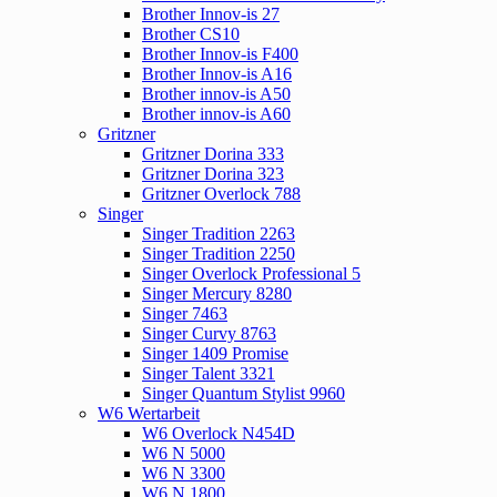
Brother Innov-is 27
Brother CS10
Brother Innov-is F400
Brother Innov-is A16
Brother innov-is A50
Brother innov-is A60
Gritzner
Gritzner Dorina 333
Gritzner Dorina 323
Gritzner Overlock 788
Singer
Singer Tradition 2263
Singer Tradition 2250
Singer Overlock Professional 5
Singer Mercury 8280
Singer 7463
Singer Curvy 8763
Singer 1409 Promise
Singer Talent 3321
Singer Quantum Stylist 9960
W6 Wertarbeit
W6 Overlock N454D
W6 N 5000
W6 N 3300
W6 N 1800