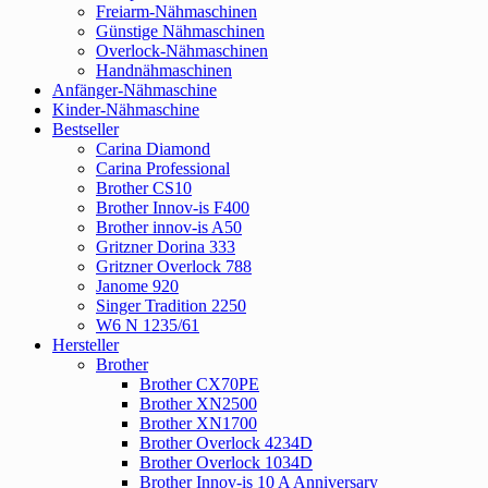
Freiarm-Nähmaschinen
Günstige Nähmaschinen
Overlock-Nähmaschinen
Handnähmaschinen
Anfänger-Nähmaschine
Kinder-Nähmaschine
Bestseller
Carina Diamond
Carina Professional
Brother CS10
Brother Innov-is F400
Brother innov-is A50
Gritzner Dorina 333
Gritzner Overlock 788
Janome 920
Singer Tradition 2250
W6 N 1235/61
Hersteller
Brother
Brother CX70PE
Brother XN2500
Brother XN1700
Brother Overlock 4234D
Brother Overlock 1034D
Brother Innov-is 10 A Anniversary