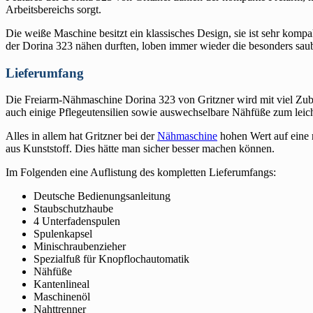
Arbeitsbereichs sorgt.
Die weiße Maschine besitzt ein klassisches Design, sie ist sehr komp
der Dorina 323 nähen durften, loben immer wieder die besonders sau
Lieferumfang
Die Freiarm-Nähmaschine Dorina 323 von Gritzner wird mit viel Zube
auch einige Pflegeutensilien sowie auswechselbare Nähfüße zum lei
Alles in allem hat Gritzner bei der
Nähmaschine
hohen Wert auf eine r
aus Kunststoff. Dies hätte man sicher besser machen können.
Im Folgenden eine Auflistung des kompletten Lieferumfangs:
Deutsche Bedienungsanleitung
Staubschutzhaube
4 Unterfadenspulen
Spulenkapsel
Minischraubenzieher
Spezialfuß für Knopflochautomatik
Nähfüße
Kantenlineal
Maschinenöl
Nahttrenner