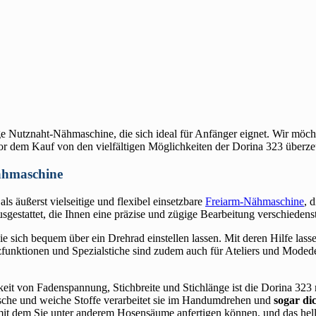
e Nutznaht-Nähmaschine, die sich ideal für Anfänger eignet. Wir möchte
 vor dem Kauf von den vielfältigen Möglichkeiten der Dorina 323 überz
Nähmaschine
als äußerst vielseitige und flexibel einsetzbare
Freiarm-Nähmaschine
, 
usgestattet, die Ihnen eine präzise und zügige Bearbeitung verschiedens
ie sich bequem über ein Drehrad einstellen lassen. Mit deren Hilfe lass
zfunktionen und Spezialstiche sind zudem auch für Ateliers und Modedes
keit von Fadenspannung, Stichbreite und Stichlänge ist die Dorina 323 
tische und weiche Stoffe verarbeitet sie im Handumdrehen und
sogar di
mit dem Sie unter anderem Hosensäume anfertigen können, und das hel