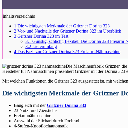
Inhaltsverzeichnis
1
Die wichtigsten Merkmale der Gritzner Dorina 323
2
Vor- und Nachteile der Gritzner Dorina 323 im Überblick
3
Gritzner Dorina 323 im Test
3.1
Günstig, schlicht, flexibel: Die Dorina 323 Freiarm
3.2
Lieferumfang
4
Das Fazit zur Gritzner Dorina 323 Freiarm-Nähmaschine
Die Maschinenfabrik Gritzner, die
Hersteller für Nähmaschinen präsentiert Gritzner mit der Dorina 323
Mit welchen Funktionen die Gritzner 323 ausgestattet ist, mit welche
Die wichtigsten Merkmale der Gritzner D
Baugleich mit der
Gritzner Dorina 333
23 Nutz- und Zierstiche
Freiarmnähmaschine
Auswahl der Stichart durch Drehrad
4-Stufen-Knopflochautomatik