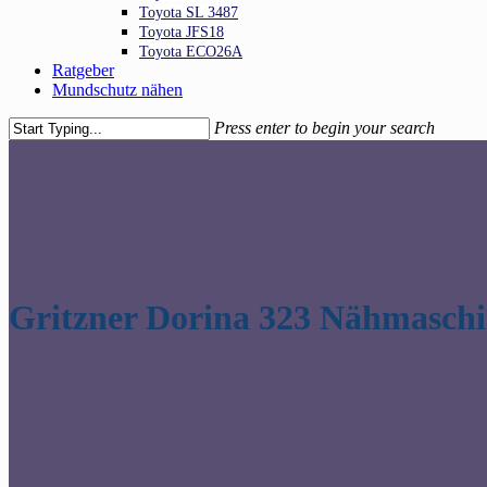
Toyota SL 3487
Toyota JFS18
Toyota ECO26A
Ratgeber
Mundschutz nähen
Press enter to begin your search
Close
Search
Gritzner Dorina 323 Nähmasch