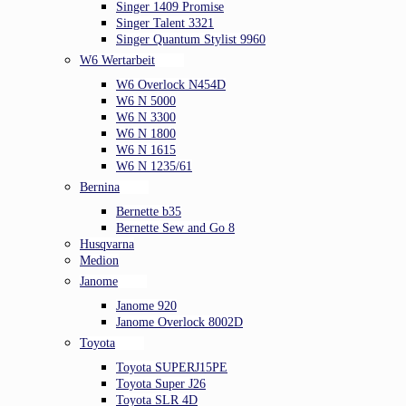
Singer 1409 Promise
Singer Talent 3321
Singer Quantum Stylist 9960
W6 Wertarbeit
W6 Overlock N454D
W6 N 5000
W6 N 3300
W6 N 1800
W6 N 1615
W6 N 1235/61
Bernina
Bernette b35
Bernette Sew and Go 8
Husqvarna
Medion
Janome
Janome 920
Janome Overlock 8002D
Toyota
Toyota SUPERJ15PE
Toyota Super J26
Toyota SLR 4D