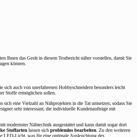
n Ihnen das Gerät in diesem Testbericht näher vorstellen, damit Sie
eugen können.
die sich auch von unerfahrenen Hobbyschneidern besonders leicht
ter Stoffe ermöglichen sollen.
en sich eine Vielzahl an Nähprojekten in die Tat umsetzen, sodass Sie
igner sehr interessant, die individuelle Kundenaufträge mit
mit modernster Nähtechnik ausgestattet und kann damit sogar dort
cke Stoffarten
lassen sich
problemlos bearbeiten
. Zu den weiteren
le LED-Licht, was für eine optimale Ausleuchtung des