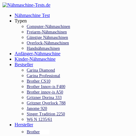
Skip
to
Menu
Nähmaschine Test
main
Typen
content
Computer-Nähmaschinen
Freiarm-Nähmaschinen
Günstige Nähmaschinen
Overlock-Nähmaschinen
Handnähmaschinen
Anfänger-Nähmaschine
Kinder-Nähmaschine
Bestseller
Carina Diamond
Carina Professional
Brother CS10
Brother Innov-is F400
Brother innov-is A50
Gritzner Dorina 333
Gritzner Overlock 788
Janome 920
Singer Tradition 2250
W6 N 1235/61
Hersteller
Brother