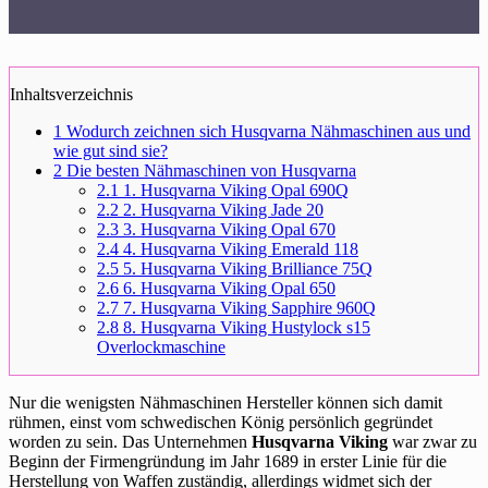
Inhaltsverzeichnis
1
Wodurch zeichnen sich Husqvarna Nähmaschinen aus und
wie gut sind sie?
2
Die besten Nähmaschinen von Husqvarna
2.1
1. Husqvarna Viking Opal 690Q
2.2
2. Husqvarna Viking Jade 20
2.3
3. Husqvarna Viking Opal 670
2.4
4. Husqvarna Viking Emerald 118
2.5
5. Husqvarna Viking Brilliance 75Q
2.6
6. Husqvarna Viking Opal 650
2.7
7. Husqvarna Viking Sapphire 960Q
2.8
8. Husqvarna Viking Hustylock s15
Overlockmaschine
Nur die wenigsten Nähmaschinen Hersteller können sich damit
rühmen, einst vom schwedischen König persönlich gegründet
worden zu sein. Das Unternehmen
Husqvarna Viking
war zwar zu
Beginn der Firmengründung im Jahr 1689 in erster Linie für die
Herstellung von Waffen zuständig, allerdings widmet sich der