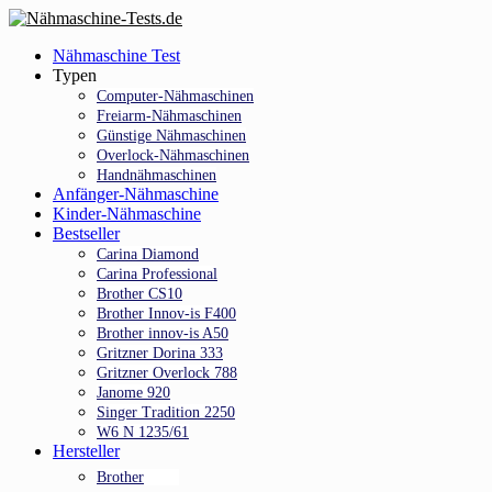
Skip
to
Menu
Nähmaschine Test
main
Typen
content
Computer-Nähmaschinen
Freiarm-Nähmaschinen
Günstige Nähmaschinen
Overlock-Nähmaschinen
Handnähmaschinen
Anfänger-Nähmaschine
Kinder-Nähmaschine
Bestseller
Carina Diamond
Carina Professional
Brother CS10
Brother Innov-is F400
Brother innov-is A50
Gritzner Dorina 333
Gritzner Overlock 788
Janome 920
Singer Tradition 2250
W6 N 1235/61
Hersteller
Brother