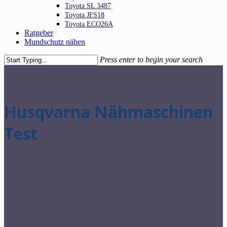
Toyota SL 3487
Toyota JFS18
Toyota ECO26A
Ratgeber
Mundschutz nähen
Press enter to begin your search
Close
Search
Husqvarna Nähmaschinen
Test