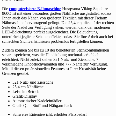
Die
computerisierte Nähmaschine
Husqvarna Viking Sapphire
960Q ist mit einer besonders großen Nähfläche ausgestattet, sodass
Ihnen auch das Nähen von größeren Textilien mit dieser Freiarm
Nähmaschine hervorragend gelingt. Die 25,4 cm, die auf der rechten
Seite der Nadel zur Verfügung stehen, werden dank der modernen
LED-Beleuchtung perfekt ausgeleuchtet. Die Beleuchtung
unterdrückt jegliche Schatteneffekte, sodass Sie Ihre Arbeit auch bei
schlechten Sichtverhältnissen problemlos fertigstellen können.
Zudem können Sie bis zu 10 der beliebtesten Stichkombinationen
separat speichern, was die Handhabung nochmals erheblich
erleichtert. Nicht zuletzt stehen 321 Nutz- und Zierstiche, 7
verschiedene Knopflochvarianten und 777 Nähte zur Verfügung.
Mit all diesen professionellen Features ist Ihrer Kreativität keine
Grenzen gesetzt.
321 Nutz- und Zierstiche
25,4 cm Nähfläche
Leise im Betrieb
Grafik-Display
Automatischer Nadeleinfädler
Gratis Quilt Stoff und Nähgarn Pack
Schweres Eigengewicht, erhöhter Platzbedarf