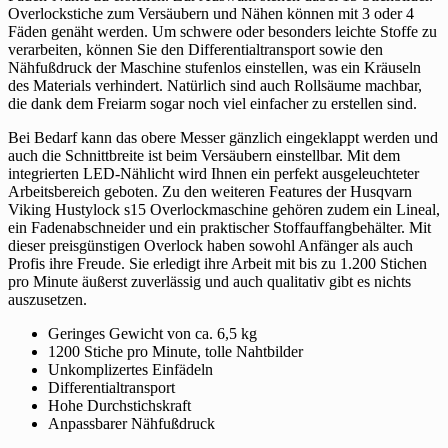
Overlockstiche zum Versäubern und Nähen können mit 3 oder 4
Fäden genäht werden. Um schwere oder besonders leichte Stoffe zu
verarbeiten, können Sie den Differentialtransport sowie den
Nähfußdruck der Maschine stufenlos einstellen, was ein Kräuseln
des Materials verhindert. Natürlich sind auch Rollsäume machbar,
die dank dem Freiarm sogar noch viel einfacher zu erstellen sind.
Bei Bedarf kann das obere Messer gänzlich eingeklappt werden und
auch die Schnittbreite ist beim Versäubern einstellbar. Mit dem
integrierten LED-Nählicht wird Ihnen ein perfekt ausgeleuchteter
Arbeitsbereich geboten. Zu den weiteren Features der Husqvarn
Viking Hustylock s15 Overlockmaschine gehören zudem ein Lineal,
ein Fadenabschneider und ein praktischer Stoffauffangbehälter. Mit
dieser preisgünstigen Overlock haben sowohl Anfänger als auch
Profis ihre Freude. Sie erledigt ihre Arbeit mit bis zu 1.200 Stichen
pro Minute äußerst zuverlässig und auch qualitativ gibt es nichts
auszusetzen.
Geringes Gewicht von ca. 6,5 kg
1200 Stiche pro Minute, tolle Nahtbilder
Unkomplizertes Einfädeln
Differentialtransport
Hohe Durchstichskraft
Anpassbarer Nähfußdruck