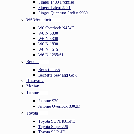
Singer 1409 Promise
Singer Talent 3321
Singer Quantum Stylist 9960
W6 Wertarbeit
W6 Overlock N454D
W6 N 5000
W6 N 3300
W6 N 1800
W6 N 1615
W6 N 1235/61
Bernina
Bernette b35
Bernette Sew and Go 8
Husqvarna
Medion
Janome
Janome 920
Janome Overlock 8002D
Toyota
Toyota SUPERJ15PE
Toyota Super J26
Toyota SLR 4D