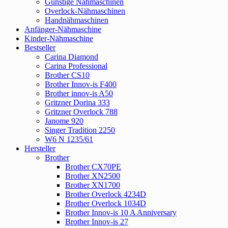
Günstige Nähmaschinen
Overlock-Nähmaschinen
Handnähmaschinen
Anfänger-Nähmaschine
Kinder-Nähmaschine
Bestseller
Carina Diamond
Carina Professional
Brother CS10
Brother Innov-is F400
Brother innov-is A50
Gritzner Dorina 333
Gritzner Overlock 788
Janome 920
Singer Tradition 2250
W6 N 1235/61
Hersteller
Brother
Brother CX70PE
Brother XN2500
Brother XN1700
Brother Overlock 4234D
Brother Overlock 1034D
Brother Innov-is 10 A Anniversary
Brother Innov-is 27