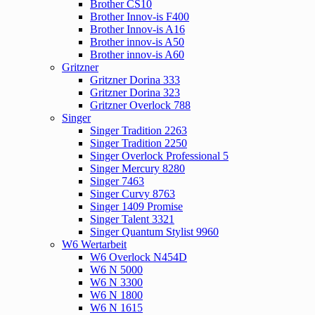
Brother CS10
Brother Innov-is F400
Brother Innov-is A16
Brother innov-is A50
Brother innov-is A60
Gritzner
Gritzner Dorina 333
Gritzner Dorina 323
Gritzner Overlock 788
Singer
Singer Tradition 2263
Singer Tradition 2250
Singer Overlock Professional 5
Singer Mercury 8280
Singer 7463
Singer Curvy 8763
Singer 1409 Promise
Singer Talent 3321
Singer Quantum Stylist 9960
W6 Wertarbeit
W6 Overlock N454D
W6 N 5000
W6 N 3300
W6 N 1800
W6 N 1615