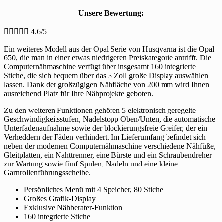
Unsere Bewertung:





4.6/5
Ein weiteres Modell aus der Opal Serie von Husqvarna ist die Opal
650, die man in einer etwas niedrigeren Preiskategorie antrifft. Die
Computernähmaschine verfügt über insgesamt 160 integrierte
Stiche, die sich bequem über das 3 Zoll große Display auswählen
lassen. Dank der großzügigen Nähfläche von 200 mm wird Ihnen
ausreichend Platz für Ihre Nähprojekte geboten.
Zu den weiteren Funktionen gehören 5 elektronisch geregelte
Geschwindigkeitsstufen, Nadelstopp Oben/Unten, die automatische
Unterfadenaufnahme sowie der blockierungsfreie Greifer, der ein
Verheddern der Fäden verhindert. Im Lieferumfang befindet sich
neben der modernen Computernähmaschine verschiedene Nähfüße,
Gleitplatten, ein Nahttrenner, eine Bürste und ein Schraubendreher
zur Wartung sowie fünf Spulen, Nadeln und eine kleine
Garnrollenführungsscheibe.
Persönliches Menü mit 4 Speicher, 80 Stiche
Großes Grafik-Display
Exklusive Nähberater-Funktion
160 integrierte Stiche