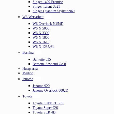
Singer 1409 Promise
Singer Talent 3321
Singer Quantum Stylist 9960
W6 Wertarbeit
W6 Overlock N454D
W6 N 5000
W6 N 3300
W6 N 1800
W6 N 1615
W6 N 1235/61
Bernina
Bernette b35
Bernette Sew and Go 8
Husqvarna
Medion
Janome
Janome 920
Janome Overlock 8002D
Toyota
Toyota SUPERJ15PE
Toyota Super J26
Toyota SLR 4D