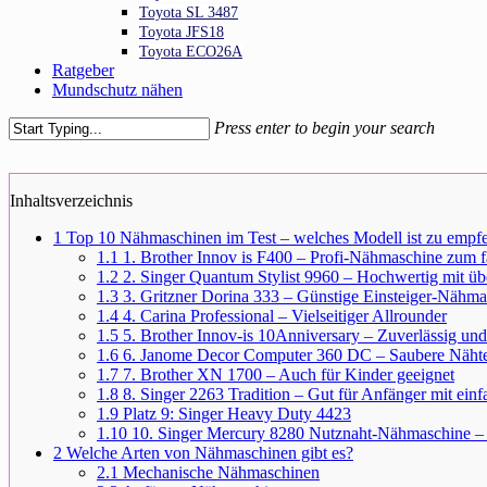
Toyota SL 3487
Toyota JFS18
Toyota ECO26A
Ratgeber
Mundschutz nähen
Press enter to begin your search
Close
Search
Inhaltsverzeichnis
1
Top 10 Nähmaschinen im Test – welches Modell ist zu empf
1.1
1. Brother Innov is F400 – Profi-Nähmaschine zum fa
1.2
2. Singer Quantum Stylist 9960 – Hochwertig mit üb
1.3
3. Gritzner Dorina 333 – Günstige Einsteiger-Nähma
1.4
4. Carina Professional – Vielseitiger Allrounder
1.5
5. Brother Innov-is 10Anniversary – Zuverlässig und 
1.6
6. Janome Decor Computer 360 DC – Saubere Nähte u
1.7
7. Brother XN 1700 – Auch für Kinder geeignet
1.8
8. Singer 2263 Tradition – Gut für Anfänger mit ei
1.9
Platz 9: Singer Heavy Duty 4423
1.10
10. Singer Mercury 8280 Nutznaht-Nähmaschine – 
2
Welche Arten von Nähmaschinen gibt es?
2.1
Mechanische Nähmaschinen