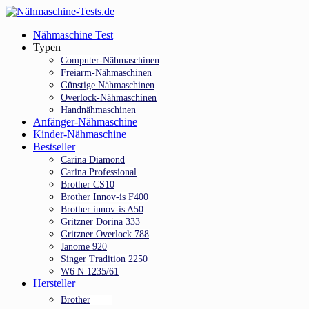
Skip
to
Menu
Nähmaschine Test
main
Typen
content
Computer-Nähmaschinen
Freiarm-Nähmaschinen
Günstige Nähmaschinen
Overlock-Nähmaschinen
Handnähmaschinen
Anfänger-Nähmaschine
Kinder-Nähmaschine
Bestseller
Carina Diamond
Carina Professional
Brother CS10
Brother Innov-is F400
Brother innov-is A50
Gritzner Dorina 333
Gritzner Overlock 788
Janome 920
Singer Tradition 2250
W6 N 1235/61
Hersteller
Brother