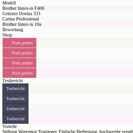
Modell
Brother Innov-is F400
Gritzner Dorina 333
Carina Professional
Brother Innov-is 10a
Bewertung
Shop
Preis prüfen
Preis prüfen
Preis prüfen
Preis prüfen
Testbericht
Testbericht
Testbericht
Testbericht
Testbericht
Vorteile
Stiftung Warentest Testsieger, Einfache Bedienung, hochwertig verarbe