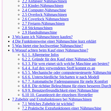
2.2
Anfänger Nähmaschinen
2.3
Kinder-Nähmaschinen
2.4
Computer-Nähmaschine
2.5
Overlock Nähmaschinen
2.6
Coverlock Nähmaschinen
2.7
Freiarm-Nähmaschinen
2.8
Stickmaschinen
2.9
Handnähmaschine
3
Wo kann ich Nähmaschinen kaufen?
4
Die Funktionsweise einer Nähmaschine kurz erklärt
5
Was bietet eine hochwertige Nähmaschine?
6
Worauf achten beim Kauf einer Nähmaschine?
6.1
1. Allgemeine Infos
6.2
2. Gründe für den Kauf einer Nähmaschine
6.3
3. Für wen eignet sich welche Maschine am besten?
6.4
4. Auf den verwendeten Stoff kommt es an
6.5
5. Mechanische oder computergesteuerte Nähmaschine
6.6
6. Unterschiedliche Sticharten je nach Modell
6.7
7. Automatische Fadenspannung für mehr Komfort
6.8
8. Die richtige Beleuchtung für einen besseren Durch
6.9
9. Benutzerfreundlichkeit einer Nähmaschine
6.10
10. Garantiezeit der einzelnen Hersteller
7
Zubehör und Extrafunktionen bei Nähmaschinen
7.1
Welches Zubehör ist wichtig?
7.2
Praktische Extrafunktionen einer Nähmaschine