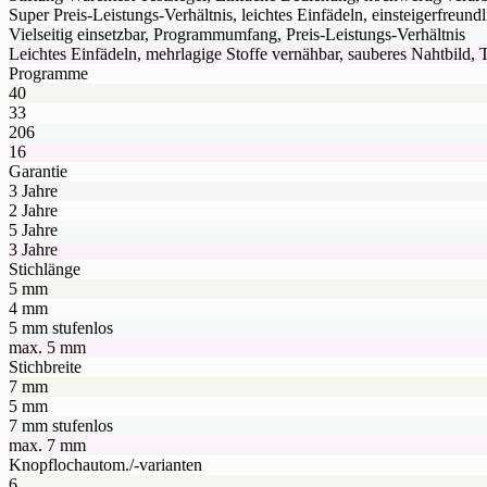
Super Preis-Leistungs-Verhältnis, leichtes Einfädeln, einsteigerfreund
Vielseitig einsetzbar, Programmumfang, Preis-Leistungs-Verhältnis
Leichtes Einfädeln, mehrlagige Stoffe vernähbar, sauberes Nahtbild, T
Programme
40
33
206
16
Garantie
3 Jahre
2 Jahre
5 Jahre
3 Jahre
Stichlänge
5 mm
4 mm
5 mm stufenlos
max. 5 mm
Stichbreite
7 mm
5 mm
7 mm stufenlos
max. 7 mm
Knopflochautom./-varianten
6