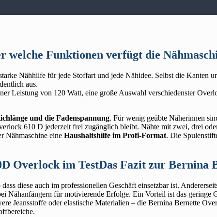
r welche Funktionen verfügt die Nähmasch
starke Nähhilfe für jede Stoffart und jede Nähidee. Selbst die Kante
entlich aus.
ner Leistung von 120 Watt, eine große Auswahl verschiedenster Overlo
 Stichlänge und die Fadenspannung
. Für wenig geübte Näherinnen sind
erlock 610 D jederzeit frei zugänglich bleibt. Nähte mit zwei, drei oder
der Nähmaschine eine
Haushaltshilfe im Profi-Format
. Die Spulenstif
Das Fazit zur Bernina 
 dass diese auch im professionellen Geschäft einsetzbar ist. Andererseit
s bei Nähanfängern für motivierende Erfolge. Ein Vorteil ist das geringe
e Jeansstoffe oder elastische Materialien – die Bernina Bernette Overl
ffbereiche.