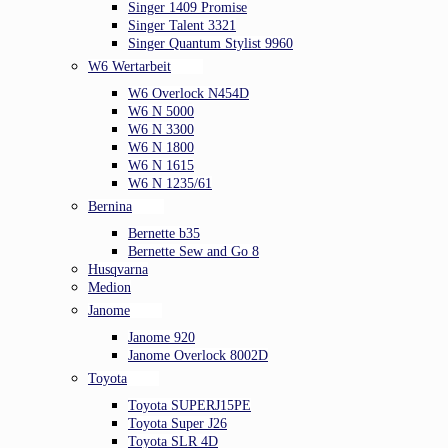
Singer 1409 Promise
Singer Talent 3321
Singer Quantum Stylist 9960
W6 Wertarbeit
W6 Overlock N454D
W6 N 5000
W6 N 3300
W6 N 1800
W6 N 1615
W6 N 1235/61
Bernina
Bernette b35
Bernette Sew and Go 8
Husqvarna
Medion
Janome
Janome 920
Janome Overlock 8002D
Toyota
Toyota SUPERJ15PE
Toyota Super J26
Toyota SLR 4D