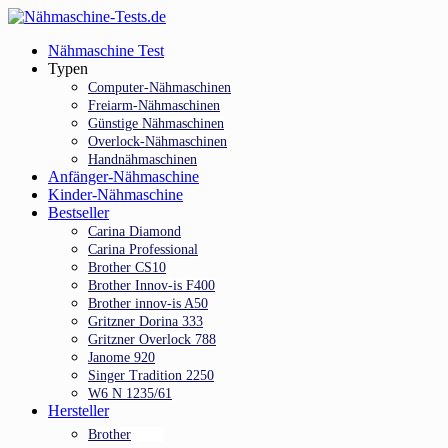
Skip
to
Menu
Nähmaschine Test
main
Typen
content
Computer-Nähmaschinen
Freiarm-Nähmaschinen
Günstige Nähmaschinen
Overlock-Nähmaschinen
Handnähmaschinen
Anfänger-Nähmaschine
Kinder-Nähmaschine
Bestseller
Carina Diamond
Carina Professional
Brother CS10
Brother Innov-is F400
Brother innov-is A50
Gritzner Dorina 333
Gritzner Overlock 788
Janome 920
Singer Tradition 2250
W6 N 1235/61
Hersteller
Brother