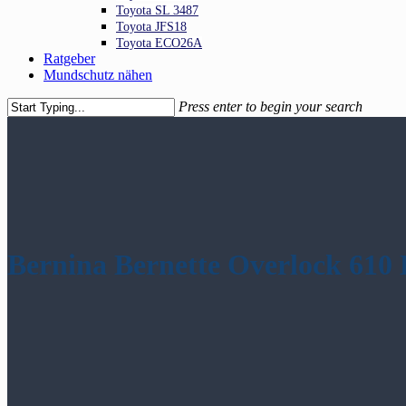
Toyota SL 3487
Toyota JFS18
Toyota ECO26A
Ratgeber
Mundschutz nähen
Press enter to begin your search
Close
Search
Bernina Bernette Overlock 610 