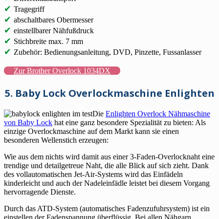
✔
Tragegriff
✔
abschaltbares Obermesser
✔
einstellbarer Nähfußdruck
✔
Stichbreite max. 7 mm
✔
Zubehör: Bedienungsanleitung, DVD, Pinzette, Fussanlasser
Zur Brother Overlock 1034DX
5. Baby Lock Overlockmaschine Enlighten
Die
Enlighten Overlock Nähmaschine
von Baby Lock
hat eine ganz besondere Spezialität zu bieten: Als
einzige Overlockmaschine auf dem Markt kann sie einen
besonderen Wellenstich erzeugen:
Wie aus dem nichts wird damit aus einer 3-Faden-Overlocknaht eine
trendige und detailgetreue Naht, die alle Blick auf sich zieht. Dank
des vollautomatischen Jet-Air-Systems wird das Einfädeln
kinderleicht und auch der Nadeleinfädle leistet bei diesem Vorgang
hervorragende Dienste.
Durch das ATD-System (automatisches Fadenzufuhrsystem) ist ein
einstellen der Fadenspannung überflüssig. Bei allen Nähgarn