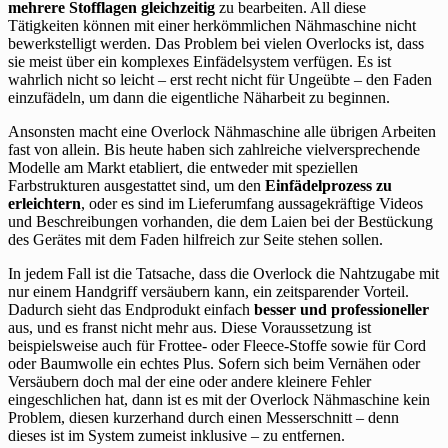
mehrere Stofflagen gleichzeitig
zu bearbeiten. All diese
Tätigkeiten können mit einer herkömmlichen Nähmaschine nicht
bewerkstelligt werden. Das Problem bei vielen Overlocks ist, dass
sie meist über ein komplexes Einfädelsystem verfügen. Es ist
wahrlich nicht so leicht – erst recht nicht für Ungeübte – den Faden
einzufädeln, um dann die eigentliche Näharbeit zu beginnen.
Ansonsten macht eine Overlock Nähmaschine alle übrigen Arbeiten
fast von allein. Bis heute haben sich zahlreiche vielversprechende
Modelle am Markt etabliert, die entweder mit speziellen
Farbstrukturen ausgestattet sind, um den
Einfädelprozess zu
erleichtern
, oder es sind im Lieferumfang aussagekräftige Videos
und Beschreibungen vorhanden, die dem Laien bei der Bestückung
des Gerätes mit dem Faden hilfreich zur Seite stehen sollen.
In jedem Fall ist die Tatsache, dass die Overlock die Nahtzugabe mit
nur einem Handgriff versäubern kann, ein zeitsparender Vorteil.
Dadurch sieht das Endprodukt einfach
besser und professioneller
aus, und es franst nicht mehr aus. Diese Voraussetzung ist
beispielsweise auch für Frottee- oder Fleece-Stoffe sowie für Cord
oder Baumwolle ein echtes Plus. Sofern sich beim Vernähen oder
Versäubern doch mal der eine oder andere kleinere Fehler
eingeschlichen hat, dann ist es mit der Overlock Nähmaschine kein
Problem, diesen kurzerhand durch einen Messerschnitt – denn
dieses ist im System zumeist inklusive – zu entfernen.