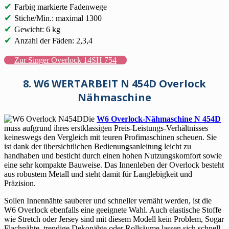
✔
Farbig markierte Fadenwege
✔
Stiche/Min.: maximal 1300
✔
Gewicht: 6 kg
✔
Anzahl der Fäden: 2,3,4
Zur Singer Overlock 14SH 754
8. W6 WERTARBEIT N 454D Overlock
Nähmaschine
Die
W6 Overlock-Nähmaschine N 454D
muss aufgrund ihres erstklassigen Preis-Leistungs-Verhältnisses
keineswegs den Vergleich mit teuren Profimaschinen scheuen. Sie
ist dank der übersichtlichen Bedienungsanleitung leicht zu
handhaben und besticht durch einen hohen Nutzungskomfort sowie
eine sehr kompakte Bauweise. Das Innenleben der Overlock besteht
aus robustem Metall und steht damit für Langlebigkeit und
Präzision.
Sollen Innennähte sauberer und schneller vernäht werden, ist die
W6 Overlock ebenfalls eine geeignete Wahl. Auch elastische Stoffe
wie Stretch oder Jersey sind mit diesem Modell kein Problem, Sogar
Flachnähte, trendige Dekonähte oder Rollsäume lassen sich schnell