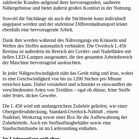
zahlreiche Kunden aufgrund ihrer hervorragenden, sauberen
Nähergebnisse und bietet äußerst großen Komfort in der Nutzung.
Sowohl die Stichlänge als auch die Stichbreite kann individuell
angepasst werden und der stufenlose Differentialtransport leistet
ebenfalls eine hervorragende Arbeit.
Dank ihm werden während des Nähvorgangs ein Kräuseln und
Wellen des Stoffes automatisch verhindert. Die Overlock L 450
Bernina ist außerdem im Bereich der Greifer- und Nadelfäden mit
hellen LED-Lampen ausgestattet, die den gesamten Arbeitsbereich
der Maschine hervorragend ausleuchten.
In jeder Nähgeschwindigkeit näht das Gerät ruhig und leise, wobei
es eine Geschwindigkeit von bis zu 1200 Stichen pro Minute
erreichen kann. Dabei versäubert und schneidet es einwandfrei die
verschiedensten Arten von Textilien – egal ob dünne, feine Stoffe
oder festes, dickes Gewebe.
Die L 450 wird mit umfangreichem Zubehör geliefert, wie einer
Obergreiferabdeckung, Standard-Overlock-Nähfuß , einem
Nadelset, Werkzeug sowie einer Box für die Aufbewahrung der
Zubehörteile. Auch ein Stoffauffangbehälter sowie eine
Staubschutzhaube ist im Lieferumfang enthalten.
Im Lieferumfang enthalten
: