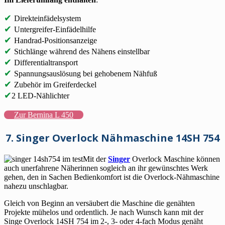
✔
Direkteinfädelsystem
✔
Untergreifer-Einfädelhilfe
✔
Handrad-Positionsanzeige
✔
Stichlänge während des Nähens einstellbar
✔
Differentialtransport
✔
Spannungsauslösung bei gehobenem Nähfuß
✔
Zubehör im Greiferdeckel
✔
2 LED-Nählichter
Zur Bernina L 450
7. Singer Overlock Nähmaschine 14SH 754
Mit der
Singer
Overlock Maschine können
auch unerfahrene Näherinnen sogleich an ihr gewünschtes Werk
gehen, den in Sachen Bedienkomfort ist die Overlock-Nähmaschine
nahezu unschlagbar.
Gleich von Beginn an versäubert die Maschine die genähten
Projekte mühelos und ordentlich. Je nach Wunsch kann mit der
Singe Overlock 14SH 754 im 2-, 3- oder 4-fach Modus genäht