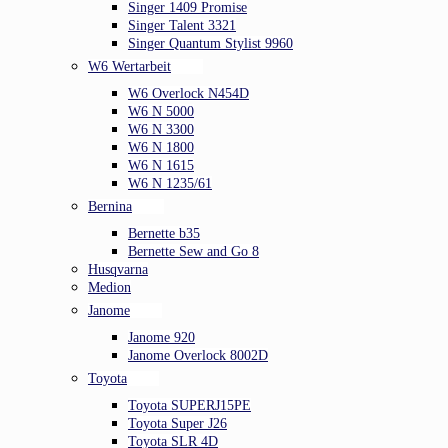
Singer 1409 Promise
Singer Talent 3321
Singer Quantum Stylist 9960
W6 Wertarbeit
W6 Overlock N454D
W6 N 5000
W6 N 3300
W6 N 1800
W6 N 1615
W6 N 1235/61
Bernina
Bernette b35
Bernette Sew and Go 8
Husqvarna
Medion
Janome
Janome 920
Janome Overlock 8002D
Toyota
Toyota SUPERJ15PE
Toyota Super J26
Toyota SLR 4D