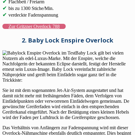
✔
Flachbett / Freiarm
✔
bis zu 1300 Stiche/Min.
✔
verdeckte Fadenspannung
Zur Gritzner Overlock 788
2. Baby Lock Enspire Overlock
Baby Lock gilt bei vielen
Nutzern als edel-Luxus-Marke. Mit der Enspire, welche die
Nachfolgerin der bekannten Eclipse darstellt, festigt der Herstelle
erneut sein Luxus-Image. Baby Lock vereinfacht zahlreiche
Nähprojekte und greift beim Einfädeln sogar ganz tief in die
Trickkiste:
Sie ist mit dem sogenannten Jet-Air-System ausgestattet und hat
damit nicht mehr mit freihängenden Fäden, dem Verfolgen von
Einfädelpunkten oder verworrenen Einfädelwegen gemeinsam. De
gewünschte Greiferfaden wird einfach in den entsprechenden
Greiferkanal eingeführt. Nach der Betätigung eines kleinen Hebels
wird der Faden per Luftdruck in die Greiferspitze geschossen.
Das Verhältnis von Anfängern zur Fadenspannung wird mit dieser
Overlock-Nähmaschine ebenfalls deutlich entspannter. Dies beginnt