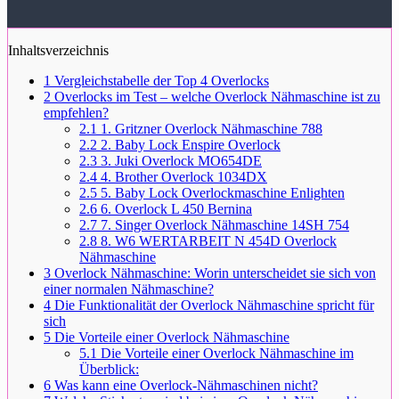
Inhaltsverzeichnis
1
Vergleichstabelle der Top 4 Overlocks
2
Overlocks im Test – welche Overlock Nähmaschine ist zu
empfehlen?
2.1
1. Gritzner Overlock Nähmaschine 788
2.2
2. Baby Lock Enspire Overlock
2.3
3. Juki Overlock MO654DE
2.4
4. Brother Overlock 1034DX
2.5
5. Baby Lock Overlockmaschine Enlighten
2.6
6. Overlock L 450 Bernina
2.7
7. Singer Overlock Nähmaschine 14SH 754
2.8
8. W6 WERTARBEIT N 454D Overlock
Nähmaschine
3
Overlock Nähmaschine: Worin unterscheidet sie sich von
einer normalen Nähmaschine?
4
Die Funktionalität der Overlock Nähmaschine spricht für
sich
5
Die Vorteile einer Overlock Nähmaschine
5.1
Die Vorteile einer Overlock Nähmaschine im
Überblick:
6
Was kann eine Overlock-Nähmaschinen nicht?