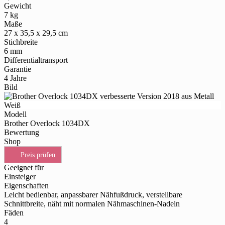
Gewicht
7 kg
Maße
27 x 35,5 x 29,5 cm
Stichbreite
6 mm
Differentialtransport
Garantie
4 Jahre
Bild
Modell
Brother Overlock 1034DX
Bewertung
Shop
Preis prüfen
Geeignet für
Einsteiger
Eigenschaften
Leicht bedienbar, anpassbarer Nähfußdruck, verstellbare
Schnittbreite, näht mit normalen Nähmaschinen-Nadeln
Fäden
4