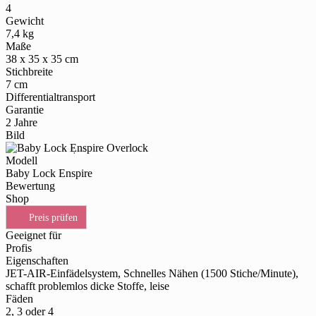
4
Gewicht
7,4 kg
Maße
38 x 35 x 35 cm
Stichbreite
7 cm
Differentialtransport
Garantie
2 Jahre
Bild
Modell
Baby Lock Enspire
Bewertung
Shop
Preis prüfen
Geeignet für
Profis
Eigenschaften
JET-AIR-Einfädelsystem, Schnelles Nähen (1500 Stiche/Minute),
schafft problemlos dicke Stoffe, leise
Fäden
2, 3 oder 4