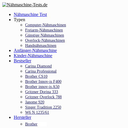
Skip
to
Menu
Nähmaschine Test
main
Typen
content
Computer-Nähmaschinen
Freiarm-Nähmaschinen
Günstige Nähmaschinen
Overlock-Nähmaschinen
Handnähmaschinen
Anfänger-Nähmaschine
Kinder-Nähmaschine
Bestseller
Carina Diamond
Carina Professional
Brother CS10
Brother Innov-is F400
Brother innov-is A50
Gritzner Dorina 333
Gritzner Overlock 788
Janome 920
Singer Tradition 2250
W6 N 1235/61
Hersteller
Brother