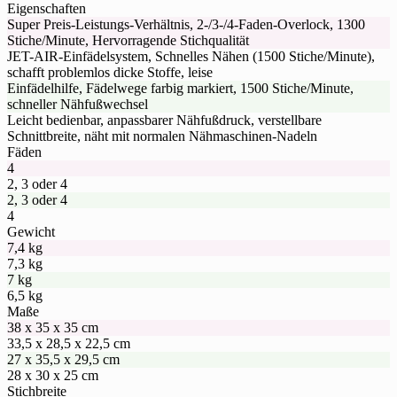
Eigenschaften
Super Preis-Leistungs-Verhältnis, 2-/3-/4-Faden-Overlock, 1300
Stiche/Minute, Hervorragende Stichqualität
JET-AIR-Einfädelsystem, Schnelles Nähen (1500 Stiche/Minute),
schafft problemlos dicke Stoffe, leise
Einfädelhilfe, Fädelwege farbig markiert, 1500 Stiche/Minute,
schneller Nähfußwechsel
Leicht bedienbar, anpassbarer Nähfußdruck, verstellbare
Schnittbreite, näht mit normalen Nähmaschinen-Nadeln
Fäden
4
2, 3 oder 4
2, 3 oder 4
4
Gewicht
7,4 kg
7,3 kg
7 kg
6,5 kg
Maße
38 x 35 x 35 cm
33,5 x 28,5 x 22,5 cm
27 x 35,5 x 29,5 cm
28 x 30 x 25 cm
Stichbreite