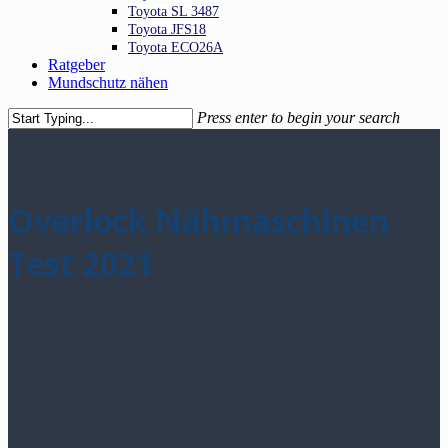
Toyota SL 3487
Toyota JFS18
Toyota ECO26A
Ratgeber
Mundschutz nähen
Press enter to begin your search
Close
Search
Overlock Nähmaschinen
Test 2021