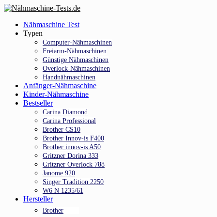
Skip
to
Menu
Nähmaschine Test
main
Typen
content
Computer-Nähmaschinen
Freiarm-Nähmaschinen
Günstige Nähmaschinen
Overlock-Nähmaschinen
Handnähmaschinen
Anfänger-Nähmaschine
Kinder-Nähmaschine
Bestseller
Carina Diamond
Carina Professional
Brother CS10
Brother Innov-is F400
Brother innov-is A50
Gritzner Dorina 333
Gritzner Overlock 788
Janome 920
Singer Tradition 2250
W6 N 1235/61
Hersteller
Brother