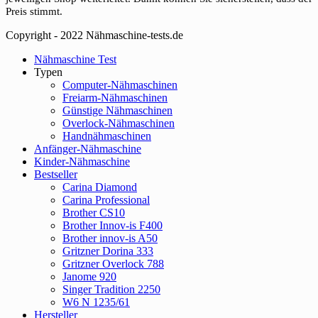
Preis stimmt.
Copyright - 2022 Nähmaschine-tests.de
Close
Nähmaschine Test
Menu
Typen
Computer-Nähmaschinen
Freiarm-Nähmaschinen
Günstige Nähmaschinen
Overlock-Nähmaschinen
Handnähmaschinen
Anfänger-Nähmaschine
Kinder-Nähmaschine
Bestseller
Carina Diamond
Carina Professional
Brother CS10
Brother Innov-is F400
Brother innov-is A50
Gritzner Dorina 333
Gritzner Overlock 788
Janome 920
Singer Tradition 2250
W6 N 1235/61
Hersteller