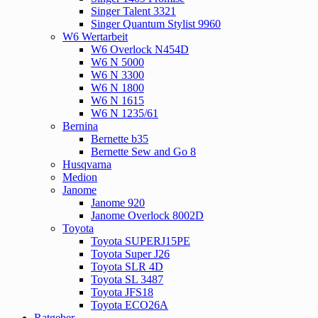
Singer Talent 3321
Singer Quantum Stylist 9960
W6 Wertarbeit
W6 Overlock N454D
W6 N 5000
W6 N 3300
W6 N 1800
W6 N 1615
W6 N 1235/61
Bernina
Bernette b35
Bernette Sew and Go 8
Husqvarna
Medion
Janome
Janome 920
Janome Overlock 8002D
Toyota
Toyota SUPERJ15PE
Toyota Super J26
Toyota SLR 4D
Toyota SL 3487
Toyota JFS18
Toyota ECO26A
Ratgeber