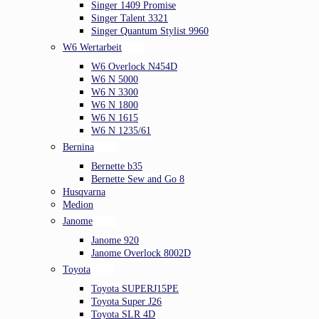
Singer 1409 Promise
Singer Talent 3321
Singer Quantum Stylist 9960
W6 Wertarbeit
W6 Overlock N454D
W6 N 5000
W6 N 3300
W6 N 1800
W6 N 1615
W6 N 1235/61
Bernina
Bernette b35
Bernette Sew and Go 8
Husqvarna
Medion
Janome
Janome 920
Janome Overlock 8002D
Toyota
Toyota SUPERJ15PE
Toyota Super J26
Toyota SLR 4D