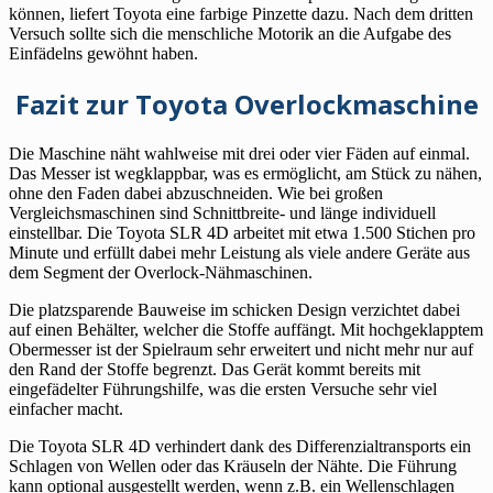
können, liefert Toyota eine farbige Pinzette dazu. Nach dem dritten
Versuch sollte sich die menschliche Motorik an die Aufgabe des
Einfädelns gewöhnt haben.
Fazit zur Toyota Overlockmaschine
Die Maschine näht wahlweise mit drei oder vier Fäden auf einmal.
Das Messer ist wegklappbar, was es ermöglicht, am Stück zu nähen,
ohne den Faden dabei abzuschneiden. Wie bei großen
Vergleichsmaschinen sind Schnittbreite- und länge individuell
einstellbar. Die Toyota SLR 4D arbeitet mit etwa 1.500 Stichen pro
Minute und erfüllt dabei mehr Leistung als viele andere Geräte aus
dem Segment der Overlock-Nähmaschinen.
Die platzsparende Bauweise im schicken Design verzichtet dabei
auf einen Behälter, welcher die Stoffe auffängt. Mit hochgeklapptem
Obermesser ist der Spielraum sehr erweitert und nicht mehr nur auf
den Rand der Stoffe begrenzt. Das Gerät kommt bereits mit
eingefädelter Führungshilfe, was die ersten Versuche sehr viel
einfacher macht.
Die Toyota SLR 4D verhindert dank des Differenzialtransports ein
Schlagen von Wellen oder das Kräuseln der Nähte. Die Führung
kann optional ausgestellt werden, wenn z.B. ein Wellenschlagen