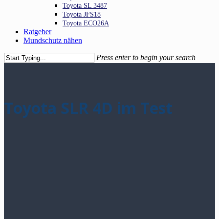
Toyota SL 3487
Toyota JFS18
Toyota ECO26A
Ratgeber
Mundschutz nähen
Press enter to begin your search
Close
Search
Toyota SLR 4D im Test