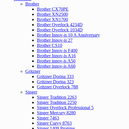
Brother
Brother CX70PE
Brother XN2500
Brother XN1700
Brother Overlock 4234D
Brother Overlock 1034D
Brother Innov-is 10 A Anniversary
Brother Innov-is 27
Brother CS10
Brother Innov-is F400
Brother Innov-is A16
Brother innov-is A50
Brother innov-is A60
Gritzner
Gritzner Dorina 333
Gritzner Dorina 323
Gritzner Overlock 788
Singer
Singer Tradition 2263
Singer Tradition 2250
Singer Overlock Professional 5
Singer Mercury 8280
Singer 7463
Singer Curvy 8763
Singer 1409 Promise