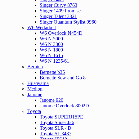
Singer Curvy 8763
Singer 1409 Promise
Singer Talent 3321
Singer Quantum Stylist 9960
W6 Wertarbeit
W6 Overlock N454D
W6 N 5000
W6 N 3300
W6 N 1800
W6 N 1615
W6 N 1235/61
Bernina
Bernette b35
Bernette Sew and Go 8
Husqvarna
Medion
Janome
Janome 920
Janome Overlock 8002D
Toyota
Toyota SUPERJ15PE
Toyota Super J26
Toyota SLR 4D
Toyota SL 3487