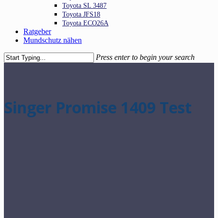
Toyota SL 3487
Toyota JFS18
Toyota ECO26A
Ratgeber
Mundschutz nähen
Press enter to begin your search
Close
Search
Singer Promise 1409 Test