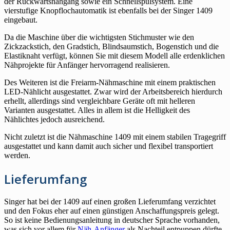
der Rückwärtsnähgang sowie ein Schnellspulsystem. Eine
vierstufige Knopflochautomatik ist ebenfalls bei der Singer 1409
eingebaut.
Da die Maschine über die wichtigsten Stichmuster wie den
Zickzackstich, den Gradstich, Blindsaumstich, Bogenstich und die
Elastiknaht verfügt, können Sie mit diesem Modell alle erdenklichen
Nähprojekte für Anfänger hervorragend realisieren.
Des Weiteren ist die Freiarm-Nähmaschine mit einem praktischen
LED-Nählicht ausgestattet. Zwar wird der Arbeitsbereich hierdurch
erhellt, allerdings sind vergleichbare Geräte oft mit helleren
Varianten ausgestattet. Alles in allem ist die Helligkeit des
Nählichtes jedoch ausreichend.
Nicht zuletzt ist die Nähmaschine 1409 mit einem stabilen Tragegriff
ausgestattet und kann damit auch sicher und flexibel transportiert
werden.
Lieferumfang
Singer hat bei der 1409 auf einen großen Lieferumfang verzichtet
und den Fokus eher auf einen günstigen Anschaffungspreis gelegt.
So ist keine Bedienungsanleitung in deutscher Sprache vorhanden,
was sich vor allem für
Näh-Anfänger
als Nachteil entpuppen dürfte.