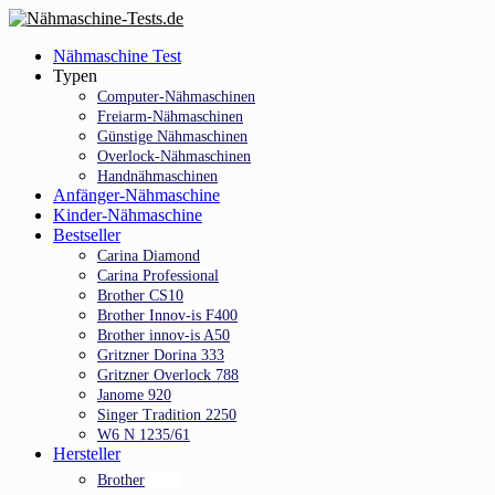
Skip
to
Menu
Nähmaschine Test
main
Typen
content
Computer-Nähmaschinen
Freiarm-Nähmaschinen
Günstige Nähmaschinen
Overlock-Nähmaschinen
Handnähmaschinen
Anfänger-Nähmaschine
Kinder-Nähmaschine
Bestseller
Carina Diamond
Carina Professional
Brother CS10
Brother Innov-is F400
Brother innov-is A50
Gritzner Dorina 333
Gritzner Overlock 788
Janome 920
Singer Tradition 2250
W6 N 1235/61
Hersteller
Brother