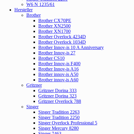
W6 N 1235/61
Hersteller
Brother
Brother CX70PE
Brother XN2500
Brother XN1700
Brother Overlock 4234D
Brother Overlock 1034D
Brother Innov-is 10 A Anniversary
Brother Innov-is 27
Brother CS10
Brother Innov-is F400
Brother Innov-is A16
Brother innov-is A50
Brother innov-is A60
Gritzner
Gritzner Dorina 333
Gritzner Dorina 323
Gritzner Overlock 788
Singer
Singer Tradition 2263
Singer Tradition 2250
Singer Overlock Professional 5
Singer Mercury 8280
Singer 7463