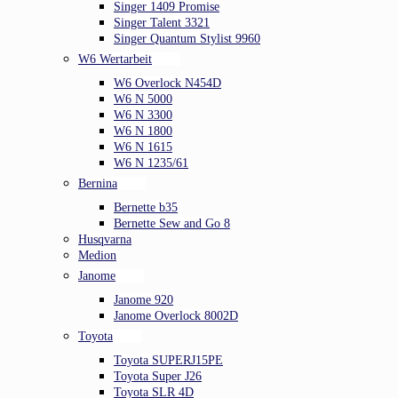
Singer 1409 Promise
Singer Talent 3321
Singer Quantum Stylist 9960
W6 Wertarbeit
W6 Overlock N454D
W6 N 5000
W6 N 3300
W6 N 1800
W6 N 1615
W6 N 1235/61
Bernina
Bernette b35
Bernette Sew and Go 8
Husqvarna
Medion
Janome
Janome 920
Janome Overlock 8002D
Toyota
Toyota SUPERJ15PE
Toyota Super J26
Toyota SLR 4D