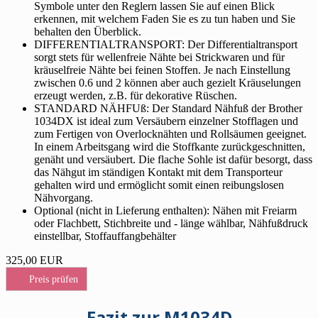
Symbole unter den Reglern lassen Sie auf einen Blick
erkennen, mit welchem Faden Sie es zu tun haben und Sie
behalten den Überblick.
DIFFERENTIALTRANSPORT: Der Differentialtransport
sorgt stets für wellenfreie Nähte bei Strickwaren und für
kräuselfreie Nähte bei feinen Stoffen. Je nach Einstellung
zwischen 0.6 und 2 können aber auch gezielt Kräuselungen
erzeugt werden, z.B. für dekorative Rüschen.
STANDARD NÄHFUß: Der Standard Nähfuß der Brother
1034DX ist ideal zum Versäubern einzelner Stofflagen und
zum Fertigen von Overlocknähten und Rollsäumen geeignet.
In einem Arbeitsgang wird die Stoffkante zurückgeschnitten,
genäht und versäubert. Die flache Sohle ist dafür besorgt, dass
das Nähgut im ständigen Kontakt mit dem Transporteur
gehalten wird und ermöglicht somit einen reibungslosen
Nähvorgang.
Optional (nicht in Lieferung enthalten): Nähen mit Freiarm
oder Flachbett, Stichbreite und - länge wählbar, Nähfußdruck
einstellbar, Stoffauffangbehälter
325,00 EUR
Preis prüfen
Fazit zur M1034D