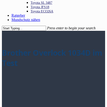
Toyota SL 3487
Toyota JFS18
Toyota ECO26A
Ratgeber
Mundschutz nähen
Press enter to begin your search
Close
Search
Brother Overlock 1034D im
Test