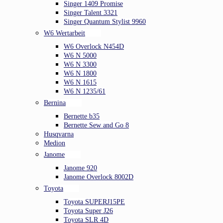
Singer 1409 Promise
Singer Talent 3321
Singer Quantum Stylist 9960
W6 Wertarbeit
W6 Overlock N454D
W6 N 5000
W6 N 3300
W6 N 1800
W6 N 1615
W6 N 1235/61
Bernina
Bernette b35
Bernette Sew and Go 8
Husqvarna
Medion
Janome
Janome 920
Janome Overlock 8002D
Toyota
Toyota SUPERJ15PE
Toyota Super J26
Toyota SLR 4D