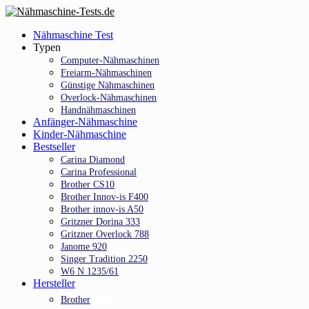
Skip
to
Menu
Nähmaschine Test
main
Typen
content
Computer-Nähmaschinen
Freiarm-Nähmaschinen
Günstige Nähmaschinen
Overlock-Nähmaschinen
Handnähmaschinen
Anfänger-Nähmaschine
Kinder-Nähmaschine
Bestseller
Carina Diamond
Carina Professional
Brother CS10
Brother Innov-is F400
Brother innov-is A50
Gritzner Dorina 333
Gritzner Overlock 788
Janome 920
Singer Tradition 2250
W6 N 1235/61
Hersteller
Brother