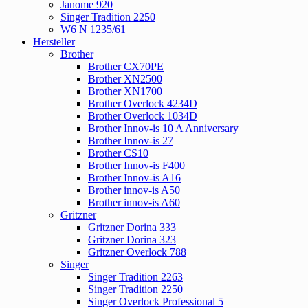
Janome 920
Singer Tradition 2250
W6 N 1235/61
Hersteller
Brother
Brother CX70PE
Brother XN2500
Brother XN1700
Brother Overlock 4234D
Brother Overlock 1034D
Brother Innov-is 10 A Anniversary
Brother Innov-is 27
Brother CS10
Brother Innov-is F400
Brother Innov-is A16
Brother innov-is A50
Brother innov-is A60
Gritzner
Gritzner Dorina 333
Gritzner Dorina 323
Gritzner Overlock 788
Singer
Singer Tradition 2263
Singer Tradition 2250
Singer Overlock Professional 5