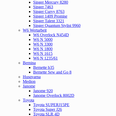
Singer Mercury 8280
Singer 7463
Singer Curvy 8763
Singer 1409 Promise
Singer Talent 3321
Singer Quantum Stylist 9960
W6 Wertarbeit
W6 Overlock N454D
W6 N 5000
W6 N 3300
W6 N 1800
W6 N 1615
W6 N 1235/61
Bernina
Bernette b35
Bernette Sew and Go 8
Husqvarna
Medion
Janome
Janome 920
Janome Overlock 8002D
Toyota
Toyota SUPERJ15PE
Toyota Super J26
Toyota SLR 4D