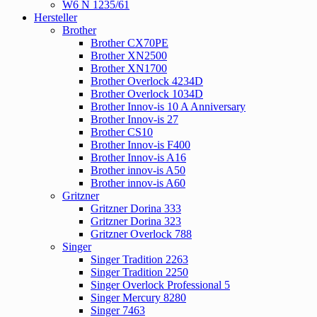
W6 N 1235/61
Hersteller
Brother
Brother CX70PE
Brother XN2500
Brother XN1700
Brother Overlock 4234D
Brother Overlock 1034D
Brother Innov-is 10 A Anniversary
Brother Innov-is 27
Brother CS10
Brother Innov-is F400
Brother Innov-is A16
Brother innov-is A50
Brother innov-is A60
Gritzner
Gritzner Dorina 333
Gritzner Dorina 323
Gritzner Overlock 788
Singer
Singer Tradition 2263
Singer Tradition 2250
Singer Overlock Professional 5
Singer Mercury 8280
Singer 7463