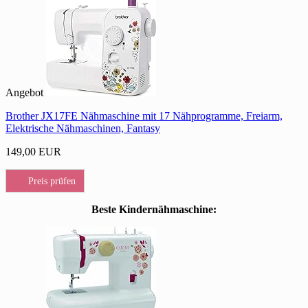
Angebot
Brother JX17FE Nähmaschine mit 17 Nähprogramme, Freiarm,
Elektrische Nähmaschinen, Fantasy
149,00 EUR
Preis prüfen
Beste Kindernähmaschine: