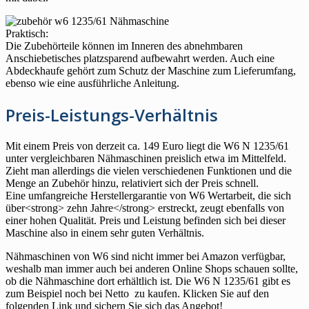
Praktisch:
Die Zubehörteile können im Inneren des abnehmbaren
Anschiebetisches platzsparend aufbewahrt werden. Auch eine
Abdeckhaufe gehört zum Schutz der Maschine zum Lieferumfang,
ebenso wie eine ausführliche Anleitung.
Preis-Leistungs-Verhältnis
Mit einem Preis von derzeit ca. 149 Euro liegt die W6 N 1235/61
unter vergleichbaren Nähmaschinen preislich etwa im Mittelfeld.
Zieht man allerdings die vielen verschiedenen Funktionen und die
Menge an Zubehör hinzu, relativiert sich der Preis schnell.
Eine umfangreiche Herstellergarantie von W6 Wertarbeit, die sich
über<strong> zehn Jahre</strong> erstreckt, zeugt ebenfalls von
einer hohen Qualität. Preis und Leistung befinden sich bei dieser
Maschine also in einem sehr guten Verhältnis.
Nähmaschinen von W6 sind nicht immer bei Amazon verfügbar,
weshalb man immer auch bei anderen Online Shops schauen sollte,
ob die Nähmaschine dort erhältlich ist. Die W6 N 1235/61 gibt es
zum Beispiel noch bei Netto zu kaufen. Klicken Sie auf den
folgenden Link und sichern Sie sich das Angebot!