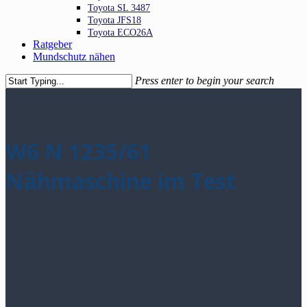
Toyota SL 3487
Toyota JFS18
Toyota ECO26A
Ratgeber
Mundschutz nähen
Press enter to begin your search
Close
Search
W6 N 1235/61
Nähmaschine im Test