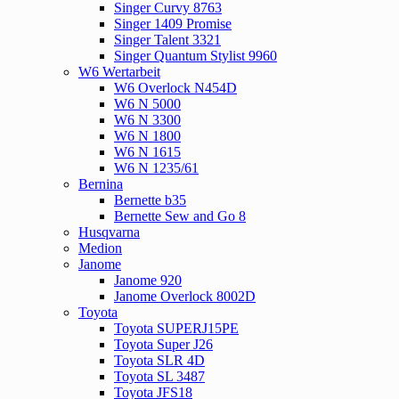
Singer Curvy 8763
Singer 1409 Promise
Singer Talent 3321
Singer Quantum Stylist 9960
W6 Wertarbeit
W6 Overlock N454D
W6 N 5000
W6 N 3300
W6 N 1800
W6 N 1615
W6 N 1235/61
Bernina
Bernette b35
Bernette Sew and Go 8
Husqvarna
Medion
Janome
Janome 920
Janome Overlock 8002D
Toyota
Toyota SUPERJ15PE
Toyota Super J26
Toyota SLR 4D
Toyota SL 3487
Toyota JFS18