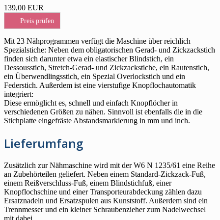
139,00 EUR
Preis prüfen
Mit 23 Nähprogrammen verfügt die Maschine über reichlich
Spezialstiche: Neben dem obligatorischen Gerad- und Zickzackstich
finden sich darunter etwa ein elastischer Blindstich, ein
Dessousstich, Stretch-Gerad- und Zickzackstiche, ein Rautenstich,
ein Überwendlingsstich, ein Spezial Overlockstich und ein
Federstich. Außerdem ist eine vierstufige Knopflochautomatik
integriert:
Diese ermöglicht es, schnell und einfach Knopflöcher in
verschiedenen Größen zu nähen. Sinnvoll ist ebenfalls die in die
Stichplatte eingefräste Abstandsmarkierung in mm und inch.
Lieferumfang
Zusätzlich zur Nähmaschine wird mit der W6 N 1235/61 eine Reihe
an Zubehörteilen geliefert. Neben einem Standard-Zickzack-Fuß,
einem Reißverschluss-Fuß, einem Blindstichfuß, einer
Knopflochschine und einer Transporteurabdeckung zählen dazu
Ersatznadeln und Ersatzspulen aus Kunststoff. Außerdem sind ein
Trennmesser und ein kleiner Schraubenzieher zum Nadelwechsel
mit dabei.