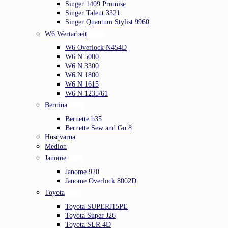
Singer 1409 Promise
Singer Talent 3321
Singer Quantum Stylist 9960
W6 Wertarbeit
W6 Overlock N454D
W6 N 5000
W6 N 3300
W6 N 1800
W6 N 1615
W6 N 1235/61
Bernina
Bernette b35
Bernette Sew and Go 8
Husqvarna
Medion
Janome
Janome 920
Janome Overlock 8002D
Toyota
Toyota SUPERJ15PE
Toyota Super J26
Toyota SLR 4D