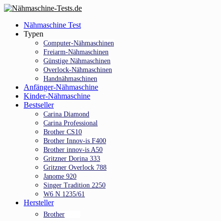
Skip
to
Menu
Nähmaschine Test
main
Typen
content
Computer-Nähmaschinen
Freiarm-Nähmaschinen
Günstige Nähmaschinen
Overlock-Nähmaschinen
Handnähmaschinen
Anfänger-Nähmaschine
Kinder-Nähmaschine
Bestseller
Carina Diamond
Carina Professional
Brother CS10
Brother Innov-is F400
Brother innov-is A50
Gritzner Dorina 333
Gritzner Overlock 788
Janome 920
Singer Tradition 2250
W6 N 1235/61
Hersteller
Brother