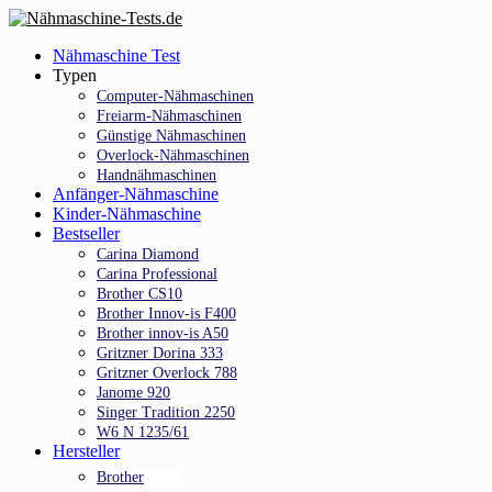
Skip
to
Menu
Nähmaschine Test
main
Typen
content
Computer-Nähmaschinen
Freiarm-Nähmaschinen
Günstige Nähmaschinen
Overlock-Nähmaschinen
Handnähmaschinen
Anfänger-Nähmaschine
Kinder-Nähmaschine
Bestseller
Carina Diamond
Carina Professional
Brother CS10
Brother Innov-is F400
Brother innov-is A50
Gritzner Dorina 333
Gritzner Overlock 788
Janome 920
Singer Tradition 2250
W6 N 1235/61
Hersteller
Brother