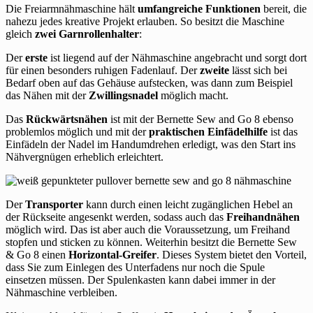
Die Freiarmnähmaschine hält
umfangreiche Funktionen
bereit, die
nahezu jedes kreative Projekt erlauben. So besitzt die Maschine
gleich
zwei Garnrollenhalter
:
Der
erste
ist liegend auf der Nähmaschine angebracht und sorgt dort
für einen besonders ruhigen Fadenlauf. Der
zweite
lässt sich bei
Bedarf oben auf das Gehäuse aufstecken, was dann zum Beispiel
das Nähen mit der
Zwillingsnadel
möglich macht.
Das
Rückwärtsnähen
ist mit der Bernette Sew and Go 8 ebenso
problemlos möglich und mit der
praktischen Einfädelhilfe
ist das
Einfädeln der Nadel im Handumdrehen erledigt, was den Start ins
Nähvergnügen erheblich erleichtert.
Der
Transporter
kann durch einen leicht zugänglichen Hebel an
der Rückseite angesenkt werden, sodass auch das
Freihandnähen
möglich wird. Das ist aber auch die Voraussetzung, um Freihand
stopfen und sticken zu können. Weiterhin besitzt die Bernette Sew
& Go 8 einen
Horizontal-Greifer
. Dieses System bietet den Vorteil,
dass Sie zum Einlegen des Unterfadens nur noch die Spule
einsetzen müssen. Der Spulenkasten kann dabei immer in der
Nähmaschine verbleiben.