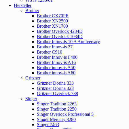
W6 N 1235/61
Hersteller
Brother
Brother CX70PE
Brother XN2500
Brother XN1700
Brother Overlock 4234D
Brother Overlock 1034D
Brother Innov-is 10 A Anniversary
Brother Innov-is 27
Brother CS10
Brother Innov-is F400
Brother Innov-is A16
Brother innov-is A50
Brother innov-is A60
Gritzner
Gritzner Dorina 333
Gritzner Dorina 323
Gritzner Overlock 788
Singer
Singer Tradition 2263
Singer Tradition 2250
Singer Overlock Professional 5
Singer Mercury 8280
Singer 7463