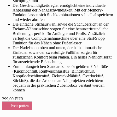
Stichprogramm
Der Geschwindigkeitsregler ermöglicht eine individuelle
Anpassung der Nähgeschwindigkeit. Mit der Memory-
Funktion lassen sich Stichkombinationen schnell abspeichern
und wieder abrufen
Die einfache Stichauswahl sowie die Stichübersicht an der
Freiarm-Nähmaschine sorgen für eine benutzerfreundliche
Bedienung - perfekt für Anfänger und Profis. Zusätzlich
verfügt die Computernähmaschine über eine Start/Stopp-
Funktion für das Nähen ohne Fußanlasser
Der Nadelstopp oben und unten, der halbautomatische
Einfädler sowie der zweistufige Fußlifter sorgen für
zusätzlichen Komfort beim Nähen. Ein helles Nählicht sorgt
für ausreichende Beleuchtung
Zum umfangreichen Standardzubehör gehören 7 Nähfüße
(Knopflochfuß, Reißverschlussfuß, Blindstichfuß,
Knopflochschlittenfuß, Zickzack-Nähfuß, Overlockfuß,
Stickfuß), die das Arbeiten an Nähprojekten erleichtern
bequem in der praktischen Zubehörbox verstaut werden
können
299,00 EUR
Preis prüfen