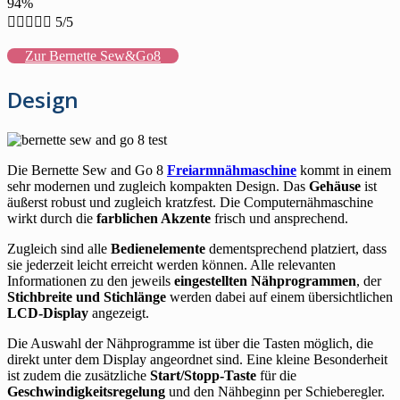
94%





5/5
Zur Bernette Sew&Go8
Design
Die Bernette Sew and Go 8
Freiarmnähmaschine
kommt in einem
sehr modernen und zugleich kompakten Design. Das
Gehäuse
ist
äußerst robust und zugleich kratzfest. Die Computernähmaschine
wirkt durch die
farblichen Akzente
frisch und ansprechend.
Zugleich sind alle
Bedienelemente
dementsprechend platziert, dass
sie jederzeit leicht erreicht werden können. Alle relevanten
Informationen zu den jeweils
eingestellten Nähprogrammen
, der
Stichbreite und Stichlänge
werden dabei auf einem übersichtlichen
LCD-Display
angezeigt.
Die Auswahl der Nähprogramme ist über die Tasten möglich, die
direkt unter dem Display angeordnet sind. Eine kleine Besonderheit
ist zudem die zusätzliche
Start/Stopp-Taste
für die
Geschwindigkeitsregelung
und den Nähbeginn per Schieberegler.