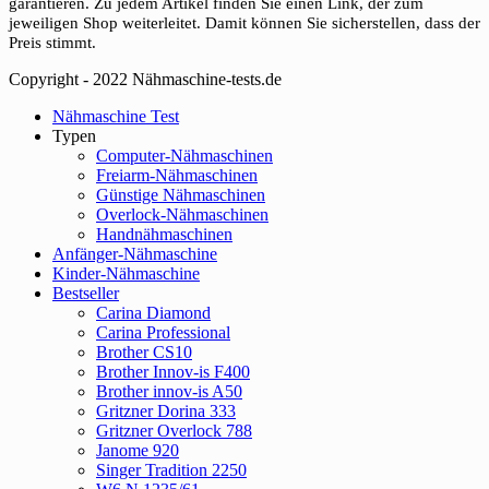
garantieren. Zu jedem Artikel finden Sie einen Link, der zum
jeweiligen Shop weiterleitet. Damit können Sie sicherstellen, dass der
Preis stimmt.
Copyright - 2022 Nähmaschine-tests.de
Close
Nähmaschine Test
Menu
Typen
Computer-Nähmaschinen
Freiarm-Nähmaschinen
Günstige Nähmaschinen
Overlock-Nähmaschinen
Handnähmaschinen
Anfänger-Nähmaschine
Kinder-Nähmaschine
Bestseller
Carina Diamond
Carina Professional
Brother CS10
Brother Innov-is F400
Brother innov-is A50
Gritzner Dorina 333
Gritzner Overlock 788
Janome 920
Singer Tradition 2250