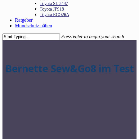
Toyota SL 3487
Toyota JFS18
Toyota ECO26A
Ratgeber
Mundschutz nähen
Press enter to begin your search
Close
Search
Bernette Sew&Go8 im Test