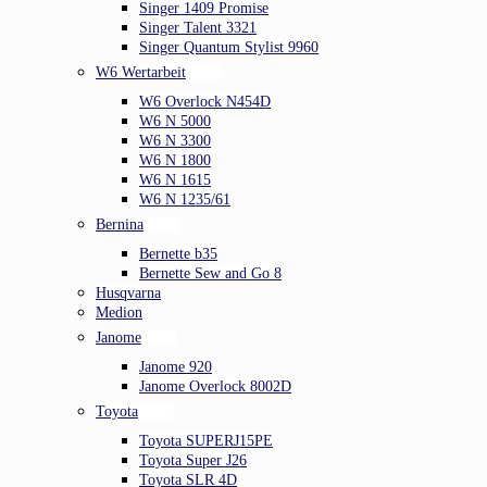
Singer 1409 Promise
Singer Talent 3321
Singer Quantum Stylist 9960
W6 Wertarbeit
W6 Overlock N454D
W6 N 5000
W6 N 3300
W6 N 1800
W6 N 1615
W6 N 1235/61
Bernina
Bernette b35
Bernette Sew and Go 8
Husqvarna
Medion
Janome
Janome 920
Janome Overlock 8002D
Toyota
Toyota SUPERJ15PE
Toyota Super J26
Toyota SLR 4D