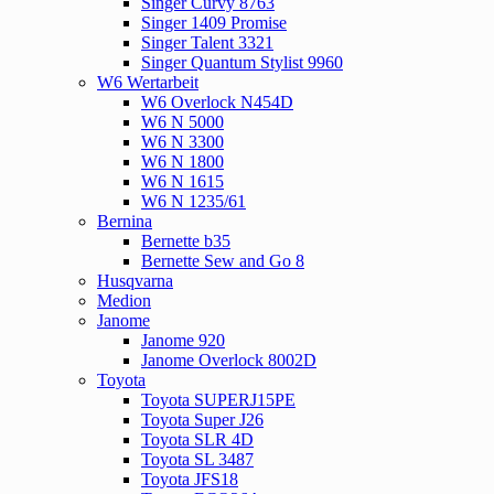
Singer Curvy 8763
Singer 1409 Promise
Singer Talent 3321
Singer Quantum Stylist 9960
W6 Wertarbeit
W6 Overlock N454D
W6 N 5000
W6 N 3300
W6 N 1800
W6 N 1615
W6 N 1235/61
Bernina
Bernette b35
Bernette Sew and Go 8
Husqvarna
Medion
Janome
Janome 920
Janome Overlock 8002D
Toyota
Toyota SUPERJ15PE
Toyota Super J26
Toyota SLR 4D
Toyota SL 3487
Toyota JFS18