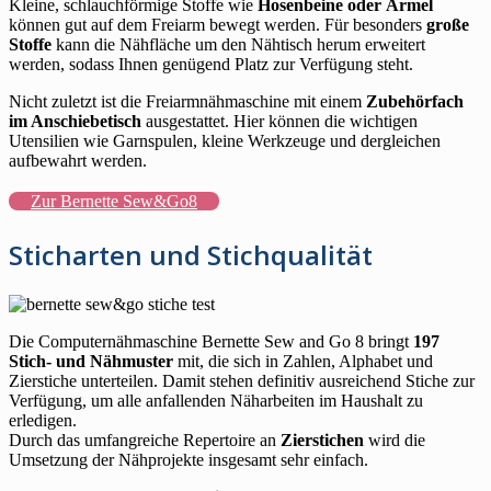
Kleine, schlauchförmige Stoffe wie
Hosenbeine oder Ärmel
können gut auf dem Freiarm bewegt werden. Für besonders
große
Stoffe
kann die Nähfläche um den Nähtisch herum erweitert
werden, sodass Ihnen genügend Platz zur Verfügung steht.
Nicht zuletzt ist die Freiarmnähmaschine mit einem
Zubehörfach
im Anschiebetisch
ausgestattet. Hier können die wichtigen
Utensilien wie Garnspulen, kleine Werkzeuge und dergleichen
aufbewahrt werden.
Zur Bernette Sew&Go8
Sticharten und Stichqualität
Die Computernähmaschine Bernette Sew and Go 8 bringt
197
Stich- und Nähmuster
mit, die sich in Zahlen, Alphabet und
Zierstiche unterteilen. Damit stehen definitiv ausreichend Stiche zur
Verfügung, um alle anfallenden Näharbeiten im Haushalt zu
erledigen.
Durch das umfangreiche Repertoire an
Zierstichen
wird die
Umsetzung der Nähprojekte insgesamt sehr einfach.