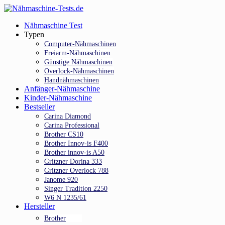
Skip
to
Menu
Nähmaschine Test
main
Typen
content
Computer-Nähmaschinen
Freiarm-Nähmaschinen
Günstige Nähmaschinen
Overlock-Nähmaschinen
Handnähmaschinen
Anfänger-Nähmaschine
Kinder-Nähmaschine
Bestseller
Carina Diamond
Carina Professional
Brother CS10
Brother Innov-is F400
Brother innov-is A50
Gritzner Dorina 333
Gritzner Overlock 788
Janome 920
Singer Tradition 2250
W6 N 1235/61
Hersteller
Brother