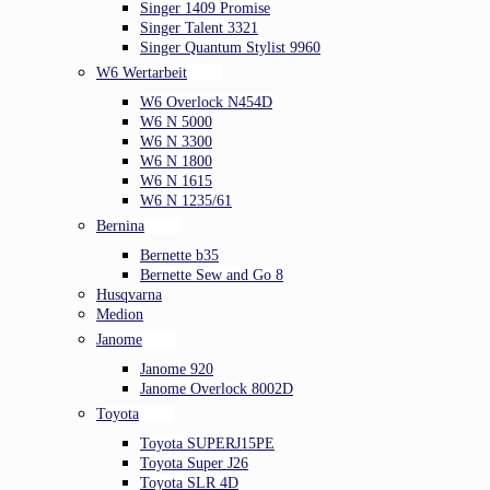
Singer 1409 Promise
Singer Talent 3321
Singer Quantum Stylist 9960
W6 Wertarbeit
W6 Overlock N454D
W6 N 5000
W6 N 3300
W6 N 1800
W6 N 1615
W6 N 1235/61
Bernina
Bernette b35
Bernette Sew and Go 8
Husqvarna
Medion
Janome
Janome 920
Janome Overlock 8002D
Toyota
Toyota SUPERJ15PE
Toyota Super J26
Toyota SLR 4D