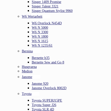
Singer 1409 Promise
Singer Talent 3321
Singer Quantum Stylist 9960
W6 Wertarbeit
W6 Overlock N454D
W6 N 5000
W6 N 3300
W6 N 1800
W6 N 1615
W6 N 1235/61
Bernina
Bernette b35
Bernette Sew and Go 8
Husqvarna
Medion
Janome
Janome 920
Janome Overlock 8002D
Toyota
Toyota SUPERJ15PE
Toyota Super J26
Toyota SLR 4D