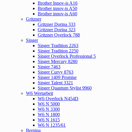
Brother Innov-is A16
Brother innov-is A50
Brother innov-is A60
Gritzner
Gritzner Dorina 333
Gritzner Dorina 323
Gritzner Overlock 788
Singer
Singer Tradition 2263
Singer Tradition 2250
Singer Overlock Professional 5
Singer Mercury 8280
Singer 7463
Singer Curvy 8763
Singer 1409 Promise
Singer Talent 3321
Singer Quantum Stylist 9960
W6 Wertarbeit
W6 Overlock N454D
W6 N 5000
W6 N 3300
W6 N 1800
W6 N 1615
W6 N 1235/61
Bernina