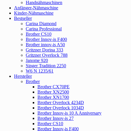
Handnähmaschinen
Anfänger-Nähmaschine
Kinder-Nähmaschine
Bestseller
Carina Diamond
Carina Professional
Brother CS10
Brother Innov-is F400
Brother innov-is A50
Gritzner Dorina 333
Gritzner Overlock 788
Janome 920
Singer Tradition 2250
W6 N 1235/61
Hersteller
Brother
Brother CX70PE
Brother XN2500
Brother XN1700
Brother Overlock 4234D
Brother Overlock 1034D
Brother Innov-is 10 A Anniversary
Brother Innov-is 27
Brother CS10
Brother Innov-is F400