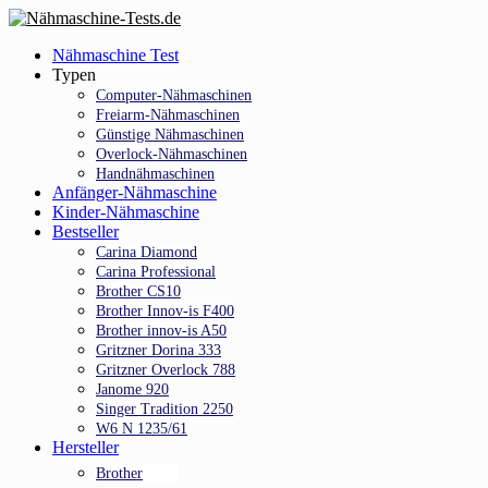
Skip
to
Menu
Nähmaschine Test
main
Typen
content
Computer-Nähmaschinen
Freiarm-Nähmaschinen
Günstige Nähmaschinen
Overlock-Nähmaschinen
Handnähmaschinen
Anfänger-Nähmaschine
Kinder-Nähmaschine
Bestseller
Carina Diamond
Carina Professional
Brother CS10
Brother Innov-is F400
Brother innov-is A50
Gritzner Dorina 333
Gritzner Overlock 788
Janome 920
Singer Tradition 2250
W6 N 1235/61
Hersteller
Brother