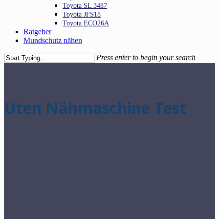
Toyota SL 3487
Toyota JFS18
Toyota ECO26A
Ratgeber
Mundschutz nähen
Press enter to begin your search
Close
Search
Uten Nähmaschine Test